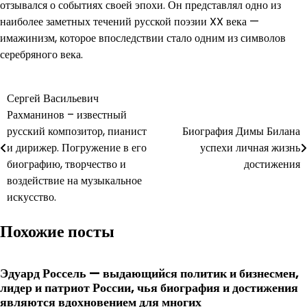
отзывался о событиях своей эпохи. Он представлял одно из
наиболее заметных течений русской поэзии XX века —
имажинизм, которое впоследствии стало одним из символов
серебряного века.
Навигация
Сергей Васильевич
Рахманинов – известный
по
русский композитор, пианист
Биография Димы Билана
записям
и дирижер. Погружение в его
успехи личная жизнь
биографию, творчество и
достижения
воздействие на музыкальное
искусство.
Похожие посты
Эдуард Россель — выдающийся политик и бизнесмен,
лидер и патриот России, чья биография и достижения
являются вдохновением для многих