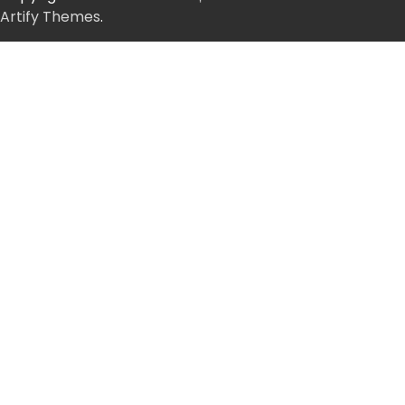
Artify Themes
.