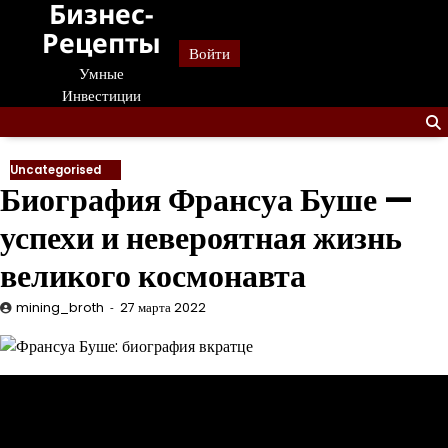
Бизнес-
Перейти
к
Рецепты
Войти
содержанию
Умные
Инвестиции
Uncategorised
Биография Франсуа Буше —
успехи и невероятная жизнь
великого космонавта
mining_broth
27 марта 2022