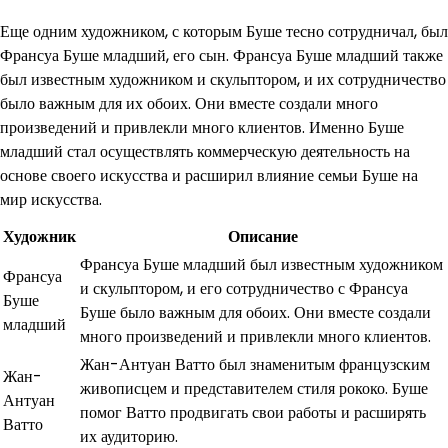
Еще одним художником, с которым Буше тесно сотрудничал, был
Франсуа Буше младший, его сын. Франсуа Буше младший также
был известным художником и скульптором, и их сотрудничество
было важным для их обоих. Они вместе создали много
произведений и привлекли много клиентов. Именно Буше
младший стал осуществлять коммерческую деятельность на
основе своего искусства и расширил влияние семьи Буше на
мир искусства.
Художник
Описание
Франсуа Буше младший был известным художником
Франсуа
и скульптором, и его сотрудничество с Франсуа
Буше
Буше было важным для обоих. Они вместе создали
младший
много произведений и привлекли много клиентов.
Жан-Антуан Ватто был знаменитым французским
Жан-
живописцем и представителем стиля рококо. Буше
Антуан
помог Ватто продвигать свои работы и расширять
Ватто
их аудиторию.