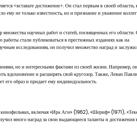
тся <вставьте достижение>. Он стал первым в своей области, 
о ему не только известность, но и признание и уважение коллег
р множества научных работ и статей, посвященных его области.
го работы стали публиковаться в престижных изданиях как на
аучным исследованиям, он получил множество наград и заслужи
ниями, но и интересными фактами из своей жизни. Например, о
дить вдохновение и расширять свой кругозор. Также, Леван Пав
ет его образ и придает ему индивидуальность.
кинофильмах, включая «Ира Аги» (1962), «Шериф» (1971), «Тек
получил много наград за свои выдающиеся таланты и достижения 