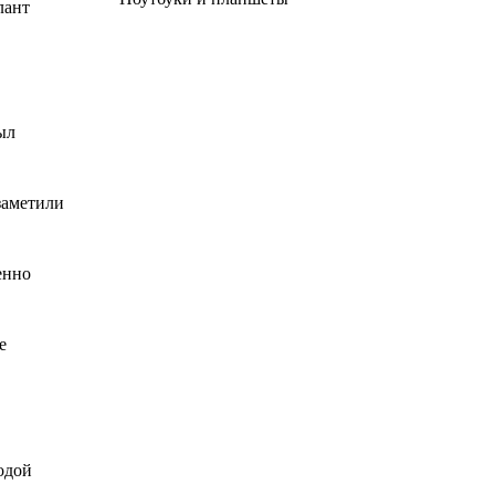
лант
ыл
заметили
енно
е
одой