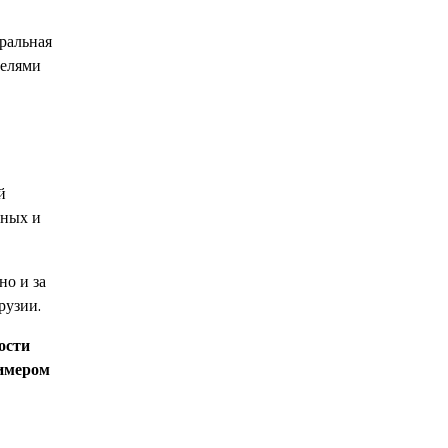
ральная
телями
й
тных и
но и за
рузии.
ости
римером