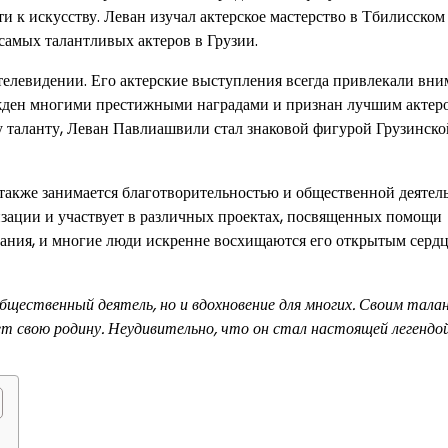
ти к искусству. Леван изучал актерское мастерство в Тбилисском
 самых талантливых актеров в Грузии.
телевидении. Его актерские выступления всегда привлекали вн
ажден многими престижными наградами и признан лучшим актер
у таланту, Леван Павлиашвили стал знаковой фигурой Грузинско
также занимается благотворительностью и общественной деятел
зации и участвует в различных проектах, посвященных помощи
ания, и многие люди искренне восхищаются его открытым серд
щественный деятель, но и вдохновение для многих. Своим тала
ет свою родину. Неудивительно, что он стал настоящей легендо