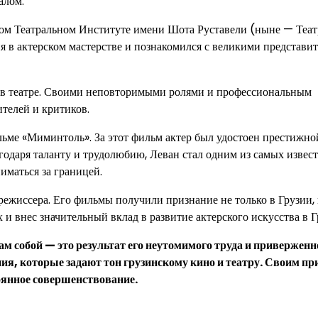
алом.
ном Театральном Институте имени Шота Руставели (ныне — Теат
ия в актерском мастерстве и познакомился с великими представи
 в театре. Своими неповторимыми ролями и профессиональным
ителей и критиков.
льме «Миминтоль». За этот фильм актер был удостоен престижно
одаря таланту и трудолюбию, Леван стал одним из самых извес
иматься за границей.
ежиссера. Его фильмы получили признание не только в Грузии, 
и внес значительный вклад в развитие актерского искусства в Г
м собой — это результат его неутомимого труда и приверженн
ния, которые задают тон грузинскому кино и театру. Своим п
тоянное совершенствование.