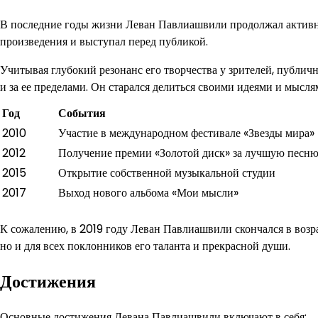
В последние годы жизни Леван Павлиашвили продолжал активно
произведения и выступал перед публикой.
Учитывая глубокий резонанс его творчества у зрителей, публич
и за ее пределами. Он старался делиться своими идеями и мысл
Год
События
2010
Участие в международном фестивале «Звезды мира»
2012
Получение премии «Золотой диск» за лучшую песню
2015
Открытие собственной музыкальной студии
2017
Выход нового альбома «Мои мысли»
К сожалению, в 2019 году Леван Павлиашвили скончался в возрас
но и для всех поклонников его таланта и прекрасной души.
Достижения
Основные достижения Левана Павлиашвили включают в себя: