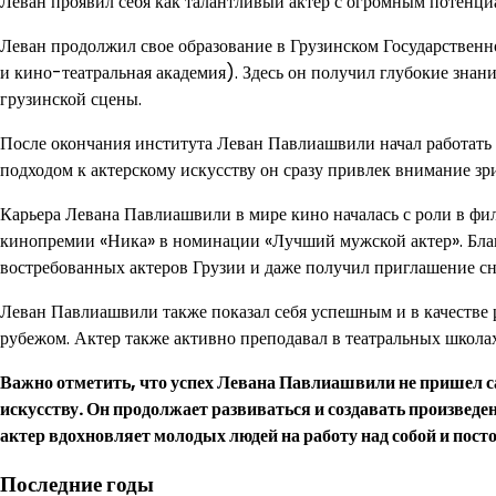
Леван проявил себя как талантливый актер с огромным потенци
Леван продолжил свое образование в Грузинском Государствен
и кино-театральная академия). Здесь он получил глубокие знан
грузинской сцены.
После окончания института Леван Павлиашвили начал работать
подходом к актерскому искусству он сразу привлек внимание зр
Карьера Левана Павлиашвили в мире кино началась с роли в фи
кинопремии «Ника» в номинации «Лучший мужской актер». Благ
востребованных актеров Грузии и даже получил приглашение сн
Леван Павлиашвили также показал себя успешным и в качестве р
рубежом. Актер также активно преподавал в театральных школах 
Важно отметить, что успех Левана Павлиашвили не пришел са
искусству. Он продолжает развиваться и создавать произведе
актер вдохновляет молодых людей на работу над собой и пос
Последние годы