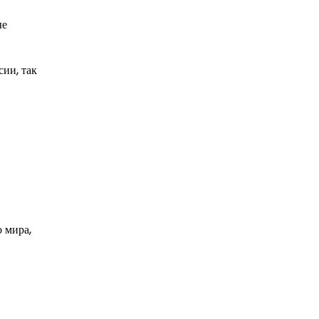
ые
ии, так
 мира,