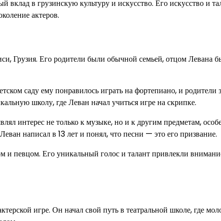
 вклад в грузинскую культуру и искусство. Его искусство и та
околение актеров.
си, Грузия. Его родители были обычной семьей, отцом Левана б
детском саду ему понравилось играть на фортепиано, и родители 
кальную школу, где Леван начал учиться игре на скрипке.
ял интерес не только к музыке, но и к другим предметам, особ
ван написал в 13 лет и понял, что песни — это его призвание.
м и певцом. Его уникальный голос и талант привлекли внимани
ктерской игре. Он начал свой путь в театральной школе, где мол