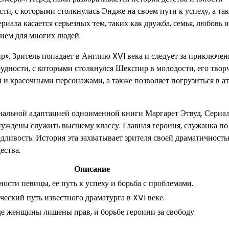
ти, с которыми столкнулась Эндже на своем пути к успеху, а та
иала касается серьезных тем, таких как дружба, семья, любовь и
нием для многих людей.
 Зритель попадает в Англию XVI века и следует за приключен
рудности, с которыми столкнулся Шекспир в молодости, его твор
 и красочными персонажами, а также позволяет погрузиться в а
ериальной адаптацией одноименной книги Маргарет Этвуд. Сериа
нуждены служить высшему классу. Главная героиня, служанка п
едливость. История эта захватывает зрителя своей драматичност
ества.
Описание
ности певицы, ее путь к успеху и борьба с проблемами.
еский путь известного драматурга в XVI веке.
де женщины лишены прав, и борьбе героини за свободу.