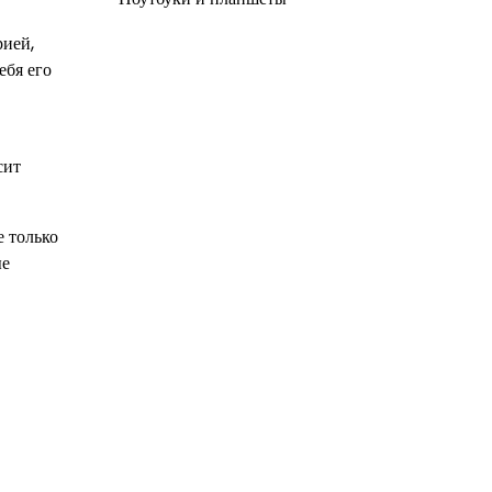
рией,
ебя его
сит
е только
ые