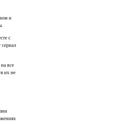
твом и
ы.
сте с
 сериал
 на все
я их не
зни
ижениях