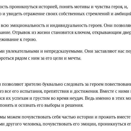
ть проникнуться историей, понять мотивы и чувства героя, и,
ало и увидеть отражение своих собственных стремлений и амбици
 всю эмоциональность и индивидуальность героев. Они позволя
вание. Отрывок из жизни становится ключом, открывающим двер
еживание к герою.
ми увлекательными и непредсказуемыми. Они заставляют нас п
роться рядом с ним за его цели и мечты.
 позволяют зрителю буквально следовать за героем повествован
ез все его испытания, препятствия и достижения. Вместе с ними
ся их успехам и грустим во время неудач. Ведь именно в этих м
понять и осознать его выборы и решения.
 мы можем почувствовать себя частью истории и прожить вместе
ми другого человека, почувствовать его эмоции, проникнуться е