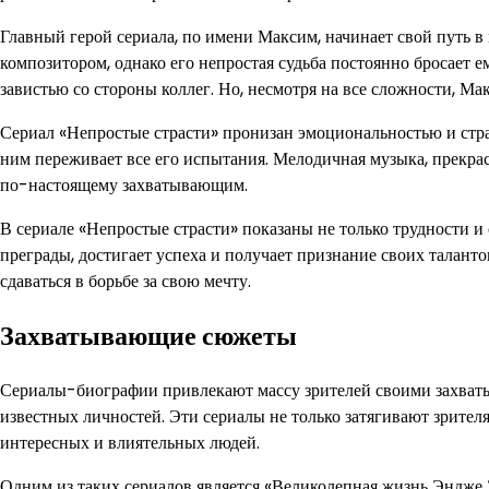
Главный герой сериала, по имени Максим, начинает свой путь в
композитором, однако его непростая судьба постоянно бросает 
завистью со стороны коллег. Но, несмотря на все сложности, Ма
Сериал «Непростые страсти» пронизан эмоциональностью и страст
ним переживает все его испытания. Мелодичная музыка, прекра
по-настоящему захватывающим.
В сериале «Непростые страсти» показаны не только трудности и 
преграды, достигает успеха и получает признание своих таланто
сдаваться в борьбе за свою мечту.
Захватывающие сюжеты
Сериалы-биографии привлекают массу зрителей своими захват
известных личностей. Эти сериалы не только затягивают зрител
интересных и влиятельных людей.
Одним из таких сериалов является «Великолепная жизнь Эндже 