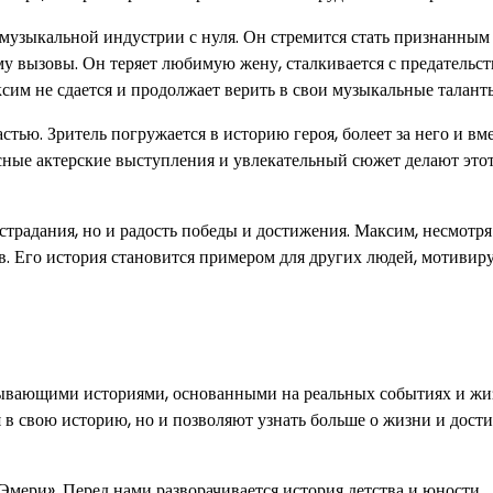
 музыкальной индустрии с нуля. Он стремится стать признанным
ему вызовы. Он теряет любимую жену, сталкивается с предательс
ксим не сдается и продолжает верить в свои музыкальные талант
ью. Зритель погружается в историю героя, болеет за него и вме
сные актерские выступления и увлекательный сюжет делают этот
страдания, но и радость победы и достижения. Максим, несмотря
в. Его история становится примером для других людей, мотивиру
ывающими историями, основанными на реальных событиях и жи
я в свою историю, но и позволяют узнать больше о жизни и дост
Эмери». Перед нами разворачивается история детства и юности