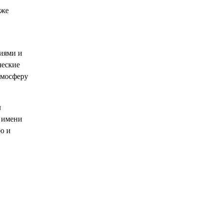
кже
иями и
ческие
тмосферу
л
о имени
ью и