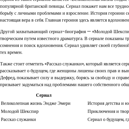
популярной британской певицы. Сериал покажет нам все труднос
борьбу с личными проблемами и взросление. История героини сер
настоящая вера в себя. Главная героиня здесь является вдохнове
Другой захватывающий сериал-биография — «Молодой Шекспир».
творческим путем известного драматурга. В сериале показаны т
сомнения и поиск вдохновения. Сериал удивляет своей глубиной
тех времен.
Также стоит отметить «Рассказ служанки», который является с
рассказывает о будущем, где женщины лишены своих прав и вы
Дефред, показывает силу и выдержку, борясь за свободу и справ
призывает задуматься над проблемами нашего собственного общ
Сериал
Великолепная жизнь Эндже Эмери
История детства и ю
Молодой Шекспир
Приключения и творч
Рассказ служанки
Сериал о будущем, г