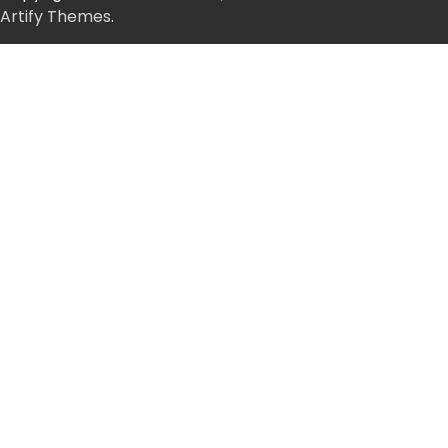
Artify Themes
.