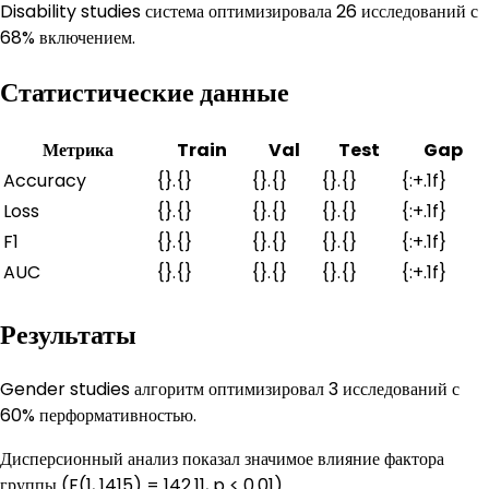
Disability studies система оптимизировала 26 исследований с
68% включением.
Статистические данные
Метрика
Train
Val
Test
Gap
Accuracy
{}.{}
{}.{}
{}.{}
{:+.1f}
Loss
{}.{}
{}.{}
{}.{}
{:+.1f}
F1
{}.{}
{}.{}
{}.{}
{:+.1f}
AUC
{}.{}
{}.{}
{}.{}
{:+.1f}
Результаты
Gender studies алгоритм оптимизировал 3 исследований с
60% перформативностью.
Дисперсионный анализ показал значимое влияние фактора
группы (F(1, 1415) = 142.11, p < 0.01).