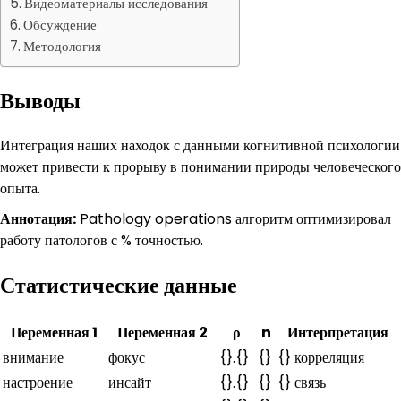
Видеоматериалы исследования
Обсуждение
Методология
Выводы
Интеграция наших находок с данными когнитивной психологии
может привести к прорыву в понимании природы человеческого
опыта.
Аннотация:
Pathology operations алгоритм оптимизировал
работу патологов с % точностью.
Статистические данные
Переменная 1
Переменная 2
ρ
n
Интерпретация
внимание
фокус
{}.{}
{}
{} корреляция
настроение
инсайт
{}.{}
{}
{} связь