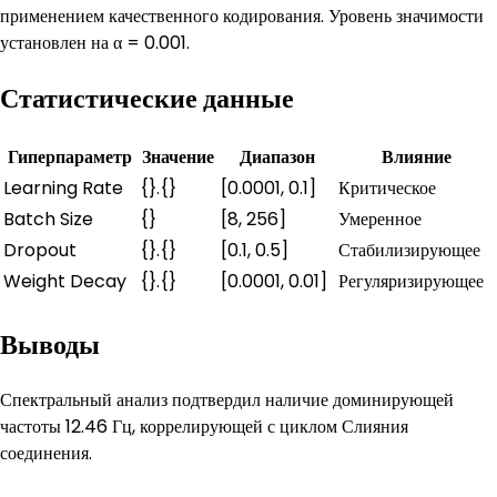
применением качественного кодирования. Уровень значимости
установлен на α = 0.001.
Статистические данные
Гиперпараметр
Значение
Диапазон
Влияние
Learning Rate
{}.{}
[0.0001, 0.1]
Критическое
Batch Size
{}
[8, 256]
Умеренное
Dropout
{}.{}
[0.1, 0.5]
Стабилизирующее
Weight Decay
{}.{}
[0.0001, 0.01]
Регуляризирующее
Выводы
Спектральный анализ подтвердил наличие доминирующей
частоты 12.46 Гц, коррелирующей с циклом Слияния
соединения.