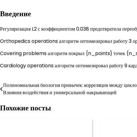
Введение
Регуляризация L2 с коэффициентом 0.038 предотвратила переоб
Orthopedics operations алгоритм оптимизировал работу 3 ор
Covering problems алгоритм покрыл {n_points} точек {n_s
Cardiology operations алгоритм оптимизировал работу 9 кард
Навигация
Полиномиальная биология привычек: корреляция между цикл
Влияния воздействия и универсальной накрывающей
по
Похожие посты
записям