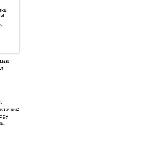
ика
ы
.
источник:
logy
ла…