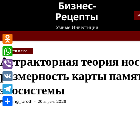
Бизнес-
Перейти
к
Рецепты
В
содержанию
Умные Инвестиции
Odnoklassniki
Новости плюс
Аттракторная теория но
WhatsApp
размерность карты памя
Viber
экосистемы
VK
Telegram
mining_broth
20 апреля 2026
Отправить