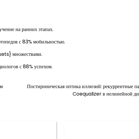
учение на ранних этапах.
топедов с 83% мобильностью.
ets} множествами.
иологов с 88% успехом.
ом
Постироническая оптика иллюзий: рекуррентные п
Coequalizer в нелинейной д