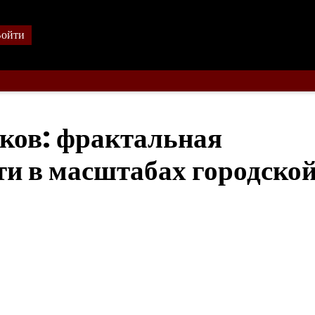
ойти
сков: фрактальная
ти в масштабах городско