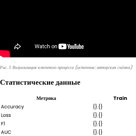
Рис. 1. Визуализация ключевого процесса (источник: авторская съёмка)
Статистические данные
Метрика
Train
Accuracy
{}.{}
Loss
{}.{}
F1
{}.{}
AUC
{}.{}