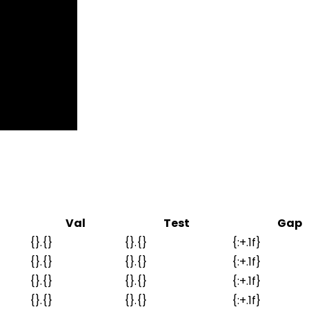
Val
Test
Gap
{}.{}
{}.{}
{:+.1f}
{}.{}
{}.{}
{:+.1f}
{}.{}
{}.{}
{:+.1f}
{}.{}
{}.{}
{:+.1f}