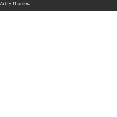
Artify Themes
.