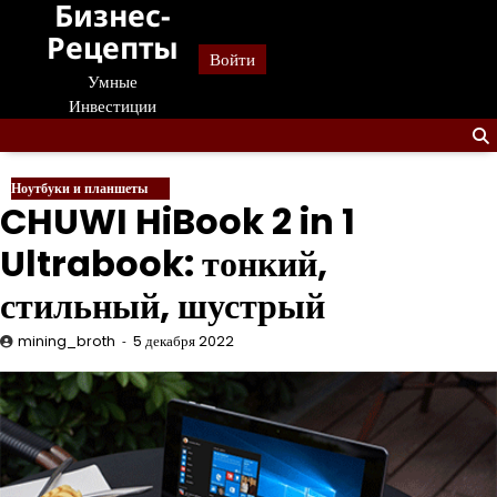
Бизнес-
Перейти
к
Рецепты
Войти
содержанию
Умные
Инвестиции
Ноутбуки и планшеты
CHUWI HiBook 2 in 1
Ultrabook: тонкий,
стильный, шустрый
mining_broth
5 декабря 2022