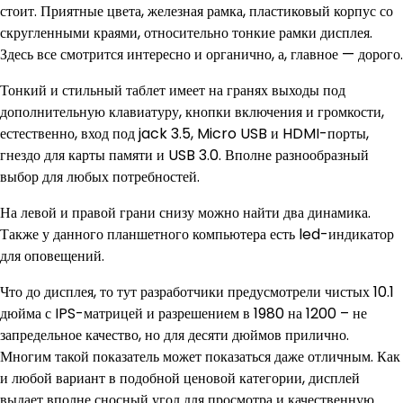
стоит. Приятные цвета, железная рамка, пластиковый корпус со
скругленными краями, относительно тонкие рамки дисплея.
Здесь все смотрится интересно и органично, а, главное — дорого.
Тонкий и стильный таблет имеет на гранях выходы под
дополнительную клавиатуру, кнопки включения и громкости,
естественно, вход под jack 3.5, Micro USB и HDMI-порты,
гнездо для карты памяти и USB 3.0. Вполне разнообразный
выбор для любых потребностей.
На левой и правой грани снизу можно найти два динамика.
Также у данного планшетного компьютера есть led-индикатор
для оповещений.
Что до дисплея, то тут разработчики предусмотрели чистых 10.1
дюйма с IPS-матрицей и разрешением в 1980 на 1200 – не
запредельное качество, но для десяти дюймов прилично.
Многим такой показатель может показаться даже отличным. Как
и любой вариант в подобной ценовой категории, дисплей
выдает вполне сносный угол для просмотра и качественную