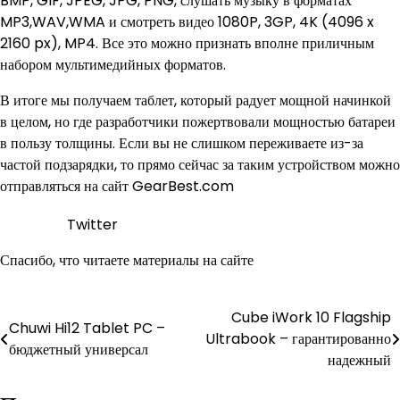
BMP, GIF, JPEG, JPG, PNG, слушать музыку в форматах
MP3,WAV,WMA и смотреть видео 1080P, 3GP, 4K (4096 x
2160 px), MP4. Все это можно признать вполне приличным
набором мультимедийных форматов.
В итоге мы получаем таблет, который радует мощной начинкой
в целом, но где разработчики пожертвовали мощностью батареи
в пользу толщины. Если вы не слишком переживаете из-за
частой подзарядки, то прямо сейчас за таким устройством можно
отправляться на сайт GearBest.com
Twitter
Спасибо, что читаете материалы на сайте
Навигация
Cube iWork 10 Flagship
Chuwi Hi12 Tablet PC –
Ultrabook – гарантированно
по
бюджетный универсал
надежный
записям