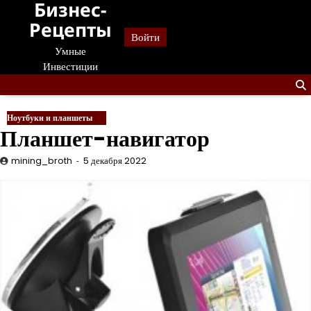
Бизнес-
Перейти
к
Рецепты
Войти
содержанию
Умные
Инвестиции
Ноутбуки и планшеты
Планшет-навигатор
mining_broth
5 декабря 2022