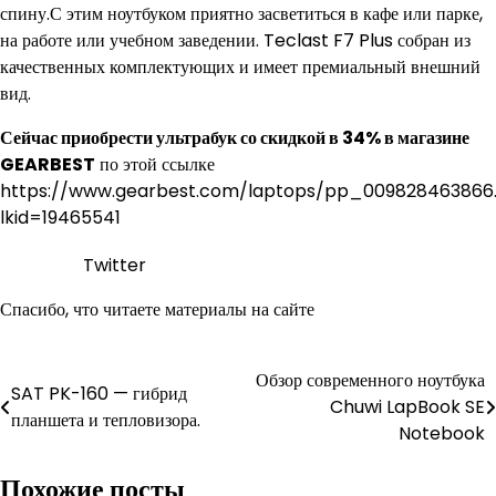
спину.С этим ноутбуком приятно засветиться в кафе или парке,
на работе или учебном заведении. Teclast F7 Plus собран из
качественных комплектующих и имеет премиальный внешний
вид.
Сейчас приобрести ультрабук со скидкой в 34% в магазине
GEARBEST
по этой ссылке
https://www.gearbest.com/laptops/pp_009828463866
lkid=19465541
Twitter
Спасибо, что читаете материалы на сайте
Навигация
Обзор современного ноутбука
SAT PK-160 — гибрид
Chuwi LapBook SE
по
планшета и тепловизора.
Notebook
записям
Похожие посты