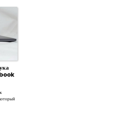
ука
ebook
к
который