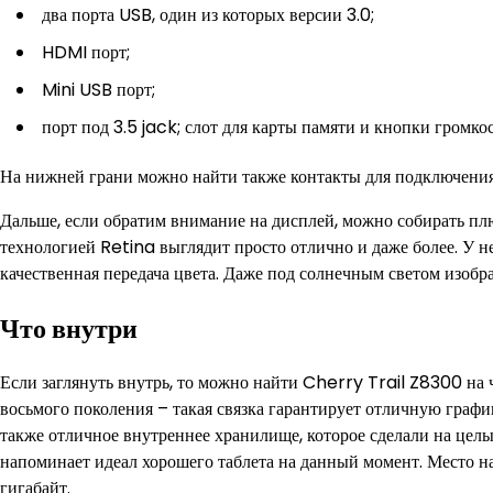
два порта USB, один из которых версии 3.0;
HDMI порт;
Mini USB порт;
порт под 3.5 jack; слот для карты памяти и кнопки громко
На нижней грани можно найти также контакты для подключения
Дальше, если обратим внимание на дисплей, можно собирать пл
технологией Retina выглядит просто отлично и даже более. У н
качественная передача цвета. Даже под солнечным светом изобр
Что внутри
Если заглянуть внутрь, то можно найти Cherry Trail Z8300 на ч
восьмого поколения – такая связка гарантирует отличную график
также отличное внутреннее хранилище, которое сделали на целы
напоминает идеал хорошего таблета на данный момент. Место н
гигабайт.