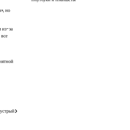
», но
 из-за
 все
риятной
шустрый