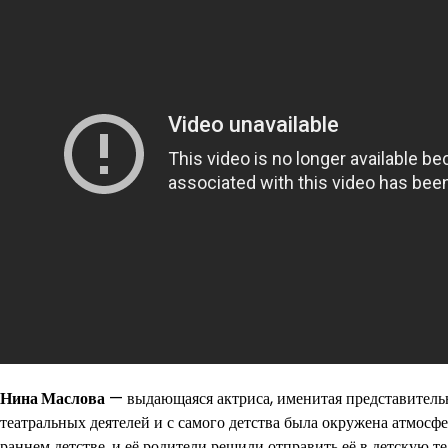
Нина Маслова
— выдающаяся актриса, именитая представительн
театральных деятелей и с самого детства была окружена атмосфе
раннем детстве, и её родители решили отправить её в детскую т