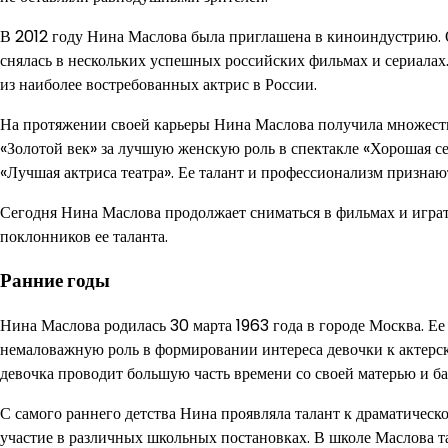
В 2012 году Нина Маслова была приглашена в киноиндустрию. 
снялась в нескольких успешных российских фильмах и сериалах.
из наиболее востребованных актрис в России.
На протяжении своей карьеры Нина Маслова получила множеств
«Золотой век» за лучшую женскую роль в спектакле «Хорошая с
«Лучшая актриса театра». Ее талант и профессионализм признают
Сегодня Нина Маслова продолжает сниматься в фильмах и играть
поклонников ее таланта.
Ранние годы
Нина Маслова родилась 30 марта 1963 года в городе Москва. Ее 
немаловажную роль в формировании интереса девочки к актерск
девочка проводит большую часть времени со своей матерью и б
С самого раннего детства Нина проявляла талант к драматическ
участие в различных школьных постановках. В школе Маслова та