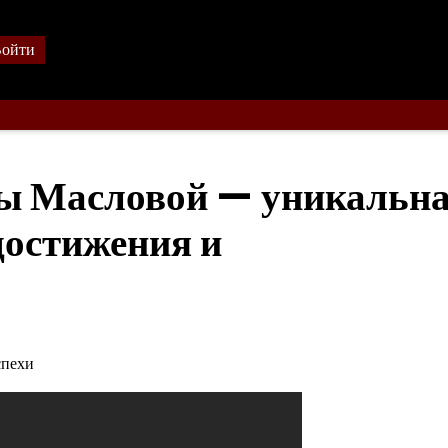
ойти
ы Масловой — уникальн
достижения и