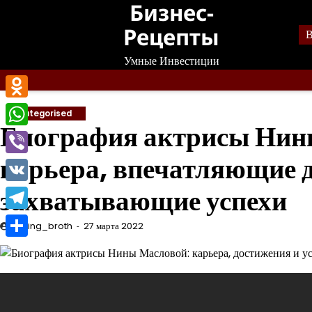
Бизнес-
Перейти
к
Рецепты
В
содержанию
Умные Инвестиции
Odnoklassniki
Uncategorised
Биография актрисы Нин
WhatsApp
карьера, впечатляющие 
Viber
захватывающие успехи
VK
Telegram
mining_broth
27 марта 2022
Отправить