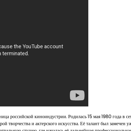
ица российской киноиндустрии. Родилась 15 мая 1980 года в се
рой творчества и актерского искусства. Её талант был замечен у
еатральную студию, где началась её дальнейшая профессиональна