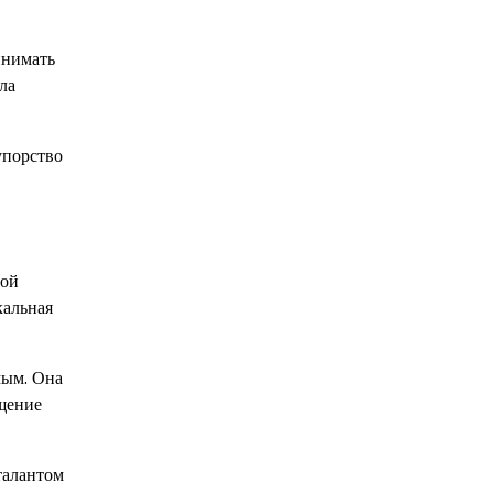
инимать
ла
упорство
ной
кальная
мым. Она
ищение
талантом