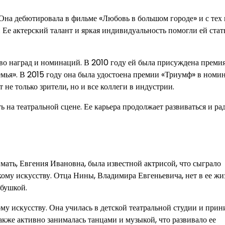
Она дебютировала в фильме «Любовь в большом городе» и с тех
 Ее актерский талант и яркая индивидуальность помогли ей стат
о наград и номинаций. В 2010 году ей была присуждена преми
емья». В 2015 году она была удостоена премии «Триумф» в номи
 не только зрители, но и все коллеги в индустрии.
 на театральной сцене. Ее карьера продолжает развиваться и ра
мать, Евгения Ивановна, была известной актрисой, что сыграло
ому искусству. Отца Нины, Владимира Евгеньевича, нет в ее жи
абушкой.
ому искусству. Она училась в детской театральной студии и при
кже активно занималась танцами и музыкой, что развивало ее