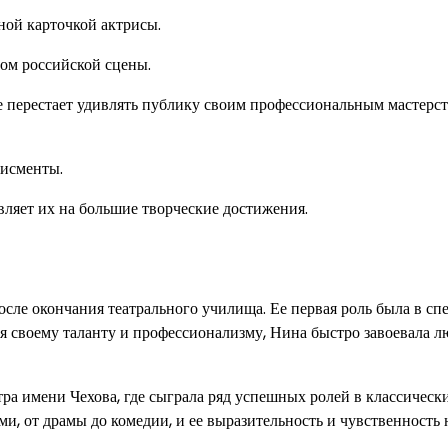
ной карточкой актрисы.
ом российской сцены.
не перестает удивлять публику своим профессиональным мастерс
дисменты.
вляет их на большие творческие достижения.
осле окончания театрального училища. Ее первая роль была в сп
я своему таланту и профессионализму, Нина быстро завоевала л
ра имени Чехова, где сыграла ряд успешных ролей в классическ
и, от драмы до комедии, и ее выразительность и чувственность 