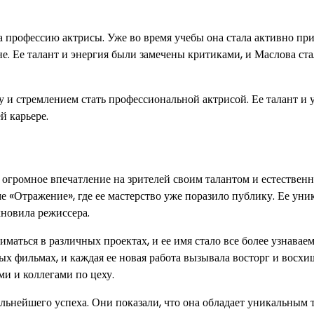
 профессию актрисы. Уже во время учебы она стала активно пр
не. Ее талант и энергия были замечены критиками, и Маслова ста
и стремлением стать профессиональной актрисой. Ее талант и 
й карьере.
 огромное впечатление на зрителей своим талантом и естествен
е «Отражение», где ее мастерство уже поразило публику. Ее уни
хновила режиссера.
аться в различных проектах, и ее имя стало все более узнавае
ых фильмах, и каждая ее новая работа вызывала восторг и восх
и и коллегами по цеху.
ьнейшего успеха. Они показали, что она обладает уникальным 