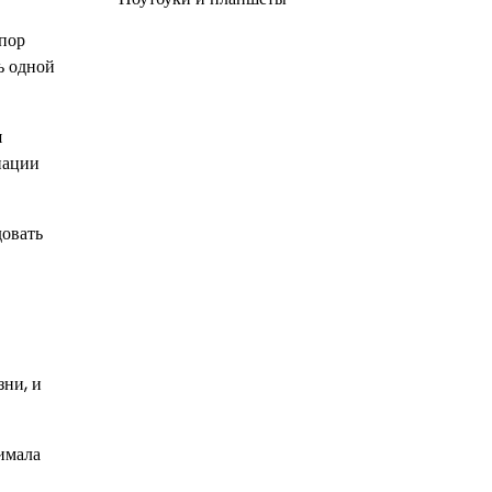
 пор
ь одной
я
нации
довать
зни, и
нимала