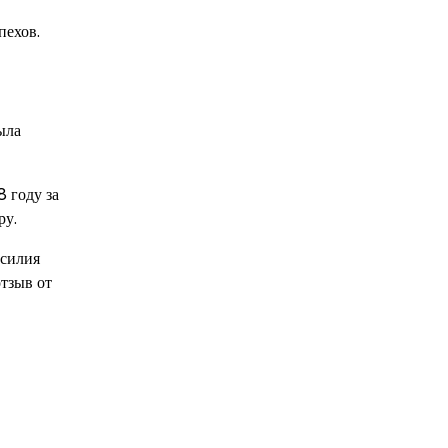
пехов.
ыла
 году за
ру.
асилия
тзыв от