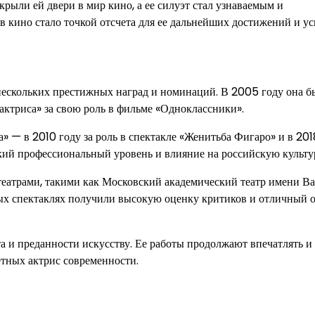
рыли ей двери в мир кино, а ее силуэт стал узнаваемым и
 кино стало точкой отсчета для ее дальнейших достижений и ус
нескольких престижных наград и номинаций. В 2005 году она б
ктриса» за свою роль в фильме «Одноклассники».
 — в 2010 году за роль в спектакле «Женитьба Фигаро» и в 2018
окий профессиональный уровень и влияние на российскую культу
театрами, такими как Московский академический театр имени В
ных спектаклях получили высокую оценку критиков и отличный о
 и преданности искусству. Ее работы продолжают впечатлять и
етных актрис современности.