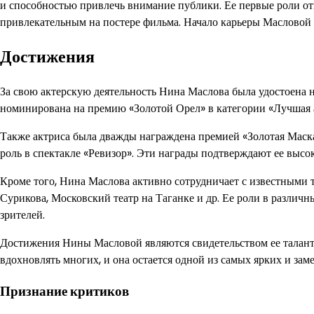
и способностью привлечь внимание публики. Ее первые роли отк
привлекательным на постере фильма. Начало карьеры Масловой в
Достижения
За свою актерскую деятельность Нина Маслова была удостоена 
номинирована на премию «Золотой Орел» в категории «Лучшая а
Также актриса была дважды награждена премией «Золотая Маска»
роль в спектакле «Ревизор». Эти награды подтверждают ее выс
Кроме того, Нина Маслова активно сотрудничает с известными 
Сурикова, Московский театр на Таганке и др. Ее роли в различ
зрителей.
Достижения Нины Масловой являются свидетельством ее таланта
вдохновлять многих, и она остается одной из самых ярких и зам
Признание критиков