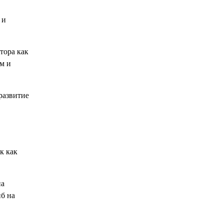
 и
тора как
м и
развитие
к как
на
б на