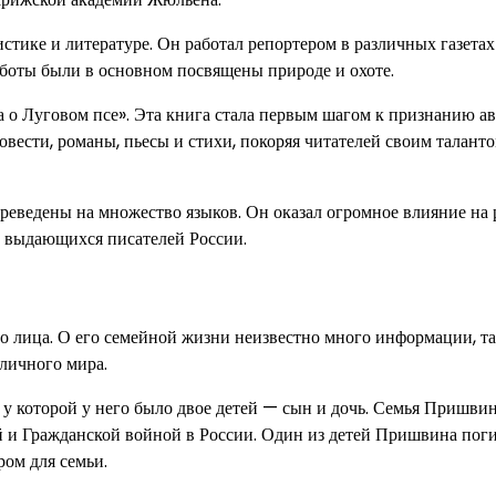
тике и литературе. Он работал репортером в различных газетах
аботы были в основном посвящены природе и охоте.
 о Луговом псе». Эта книга стала первым шагом к признанию ав
вести, романы, пьесы и стихи, покоряя читателей своим таланто
еведены на множество языков. Он оказал огромное влияние на 
х выдающихся писателей России.
го лица. О его семейной жизни неизвестно много информации, та
 личного мира.
 у которой у него было двое детей — сын и дочь. Семья Пришви
 и Гражданской войной в России. Один из детей Пришвина поги
ом для семьи.