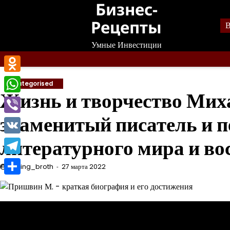
Бизнес-
Перейти
к
Рецепты
В
содержанию
Умные Инвестиции
Odnoklassniki
Uncategorised
Жизнь и творчество Ми
WhatsApp
знаменитый писатель и пе
Viber
литературного мира и в
VK
Telegram
mining_broth
27 марта 2022
Отправить