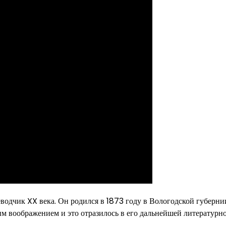
одчик XX века. Он родился в 1873 году в Вологодской губерни
ким воображением и это отразилось в его дальнейшей литературн