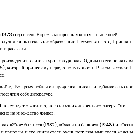
873 года в селе Ворсма, которое находится в нынешней
получил лишь начальное образование. Несмотря на это, Пришвин
и и рассказы.
 произведения в литературных журналах. Одним из его первых 
06), который принес ему первую популярность. В этом рассказе
де.
войну. Во время войны он продолжал писать и публиковать сво
посвятил себя литературе.
овествует о жизни одного из узников военного лагеря. Это
дено на множество языков.
 как «Жил-был пес» (1932), «Флаги на башнях» (1948) и «Осен
 и природы, и его книги стали очень популярными среди малень