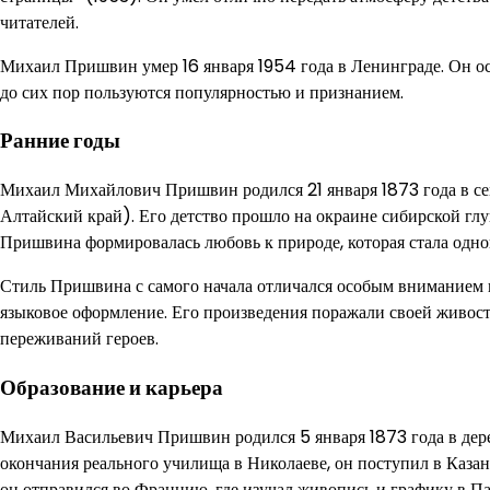
читателей.
Михаил Пришвин умер 16 января 1954 года в Ленинграде. Он ос
до сих пор пользуются популярностью и признанием.
Ранние годы
Михаил Михайлович Пришвин родился 21 января 1873 года в се
Алтайский край). Его детство прошло на окраине сибирской гл
Пришвина формировалась любовь к природе, которая стала одной
Стиль Пришвина с самого начала отличался особым вниманием к
языковое оформление. Его произведения поражали своей живос
переживаний героев.
Образование и карьера
Михаил Васильевич Пришвин родился 5 января 1873 года в дере
окончания реального училища в Николаеве, он поступил в Казан
он отправился во Францию, где изучал живопись и графику в 