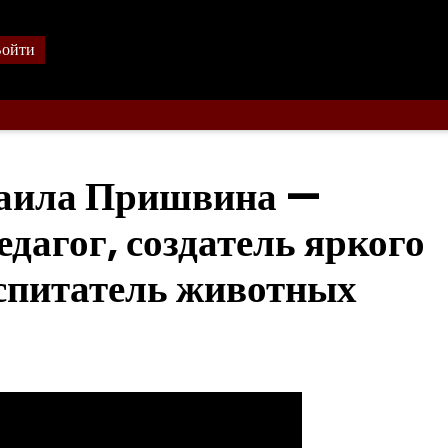
ойти
хаила Пришвина —
дагог, создатель яркого
оспитатель животных