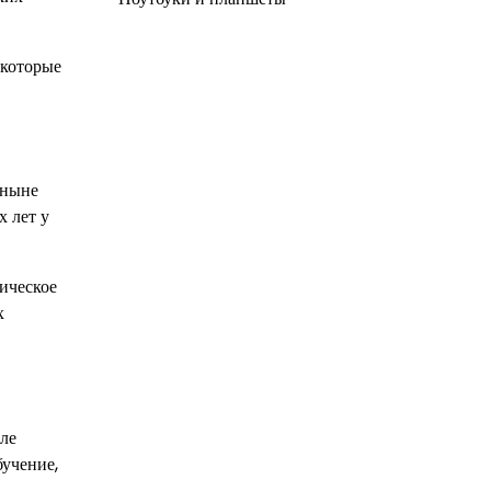
 которые
(ныне
х лет у
ическое
х
ле
бучение,