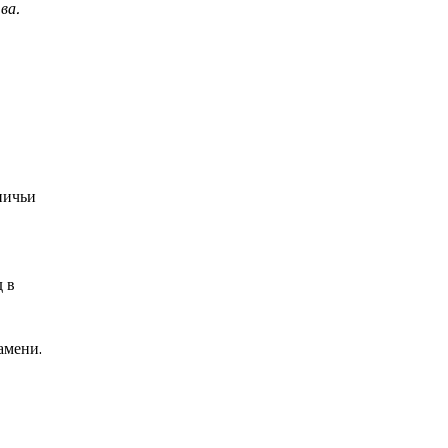
ва.
ничьи
 в
амени.