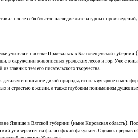
тавил после себя богатое наследие литературных произведений,
мье учителя в поселке Пржевальск в Благовещенской губернии 
уши, в окружении живописных уральских лесов и гор. Уже с юны
 из главных тем его писательского творчества.
 деталям и описание дикой природы, используя яркое и метафор
тью и страстью к жизни, а также глубоким пониманием душевны
вне Язвище в Вятской губернии (ныне Кировская область). Пос
ский университет на философский факультет. Однако, прервав о
Парижской академии Жюльена.