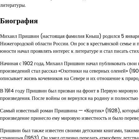
литературы.
Биография
Михаил Пришвин (настоящая фамилия Кныш) родился 5 января 1
Нижегородской области России. Он рос в крестьянской семье и 
юности начал проявлять интерес к литературе и стал писать стих
Начиная с 1902 года, Михаил Пришвин начал публиковать свои
произведений стал рассказ «Охотники на северных оленей» (19
описывает жизнь кочевников на Севере и их отношение к приро
В 1914 году Пришвин был призван на фронт в Первую мировую 
произведения. После войны он вернулся на родину и полностью 
Самый известный роман Пришвина — «Кортик» (1928), который п
произведение принесло ему мировую известность и было переве
Пришвин был также известен своими детскими книгами, такими
страницы» (1953). Он умел отлично передать атмосферу детства