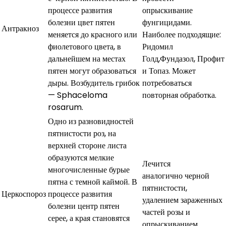
процессе развития
опрыскивание
болезни цвет пятен
фунгицидами.
Антракноз
меняется до красного или
Наиболее подходящие:
фиолетового цвета, в
Ридомил
дальнейшем на местах
Голд,Фундазол, Профит
пятен могут образоваться
и Топаз. Может
дыры. Возбудитель грибок
потребоваться
— Sphaceloma
повторная обработка.
rosarum.
Одно из разновидностей
пятнистости роз, на
верхней стороне листа
образуются мелкие
Лечится
многочисленные бурые
аналогично черной
пятна с темной каймой. В
пятнистости,
Церкоспороз
процессе развития
удалением зараженных
болезни центр пятен
частей розы и
серее, а края становятся
опрыскиванием.