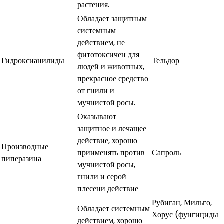
растения.
Обладает защитным
системным
действием, не
фитотоксичен для
Гидроксианилиды
Тельдор
людей и животных,
прекрасное средство
от гнили и
мучнистой росы.
Оказывают
защитное и лечащее
действие, хорошо
Производные
приименять против
Сапроль
пиперазина
мучнистой росы,
гнили и серой
плесени действие
Рубиган, Мильго,
Обладает системным
Хорус (фунгициды
действием, хорошо