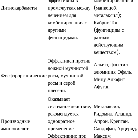
эффективны в
комбинированный
Дитиокарбаматы
промежутках между
(манкоцеб,
лечением для
металаксил);
комбинирования с
Кабрио Топ
другими
(фунгициды с
фунгицидами.
разным
действующим
веществом).
Эффективен против
Альетт, фосетил
ложной мучнистой
алюминия, Эфаль,
Фосфорорганические
росы, мучнистой
Мицу Алюфит
росы и серой
Афуган
плесени.
Оказывает
системное действие,
Металаксил,
рекомендуется
Ридомил, Алацид,
Производные
однократное
Апрон, Крептан,
аминокислот
применение.
Сандофан, Арцерид,
Эффективнно при
Максим,