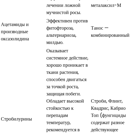
лечении ложной
металаксил-М
мучнистой росы.
Эффективен против
Ацетамиды и
фитофтороза,
Танос —
производные
альтернариоза,
комбинированный
оксазолидина
милдью.
Оказывает
системное действие,
хорошо проникает в
ткани растения,
способен двигаться
за точкой роста,
защищая побеги.
Обладает высокой
Строби, Флинт,
стойкостью к
Квадрис, Кабрио
перепадам
Топ (фунгициды
Стробилурины
температур,
содержат разное
рекомендуется в
действующее