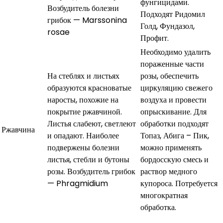
фунгицидами.
Возбудитель болезни
Подходят Ридомил
грибок — Marssonina
Голд, Фундазол,
rosae
Профит.
Необходимо удалить
пораженные части
На стеблях и листьях
розы, обеспечить
образуются красноватые
циркуляцию свежего
наросты, похожие на
воздуха и провести
покрытие ржавчиной.
опрыскивание. Для
Листья слабеют, светлеют
обработки подходят
Ржавчина
и опадают. Наиболее
Топаз, Абига – Пик,
подвержены болезни
можно применять
листья, стебли и бутоны
бордосскую смесь и
розы. Возбудитель грибок
раствор медного
— Phragmidium
купороса. Потребуется
многократная
обработка.