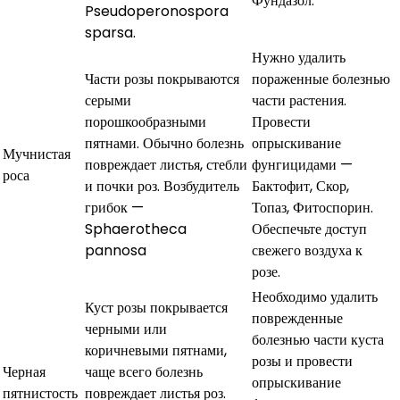
Фундазол.
Pseudoperonospora
sparsa.
Нужно удалить
Части розы покрываются
пораженные болезнью
серыми
части растения.
порошкообразными
Провести
пятнами. Обычно болезнь
опрыскивание
Мучнистая
повреждает листья, стебли
фунгицидами —
роса
и почки роз. Возбудитель
Бактофит, Скор,
грибок —
Топаз, Фитоспорин.
Sphaerotheca
Обеспечьте доступ
pannosa
свежего воздуха к
розе.
Необходимо удалить
Куст розы покрывается
поврежденные
черными или
болезнью части куста
коричневыми пятнами,
розы и провести
Черная
чаще всего болезнь
опрыскивание
пятнистость
повреждает листья роз.