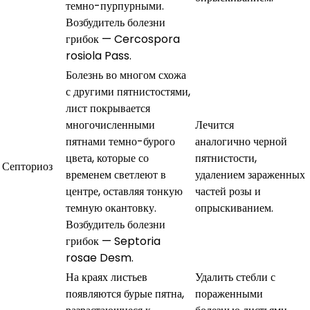
темно-пурпурными.
Возбудитель болезни
грибок — Cercospora
rosiola Pass.
Болезнь во многом схожа
с другими пятнистостями,
лист покрывается
многочисленными
Лечится
пятнами темно-бурого
аналогично черной
цвета, которые со
пятнистости,
Септориоз
временем светлеют в
удалением зараженных
центре, оставляя тонкую
частей розы и
темную окантовку.
опрыскиванием.
Возбудитель болезни
грибок — Septoria
rosae Desm.
На краях листьев
Удалить стебли с
появляются бурые пятна,
пораженными