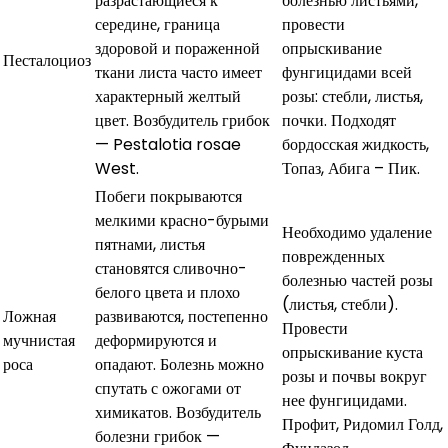
разрастающиеся к
болезнью листьями,
середине, граница
провести
здоровой и пораженной
опрыскивание
Песталоциоз
ткани листа часто имеет
фунгицидами всей
характерный желтый
розы: стебли, листья,
цвет. Возбудитель грибок
почки. Подходят
— Pestalotia rosae
бордосская жидкость,
West.
Топаз, Абига – Пик.
Побеги покрываются
мелкими красно-бурыми
Необходимо удаление
пятнами, листья
поврежденных
становятся сливочно-
болезнью частей розы
белого цвета и плохо
(листья, стебли).
Ложная
развиваются, постепенно
Провести
мучнистая
деформируются и
опрыскивание куста
роса
опадают. Болезнь можно
розы и почвы вокруг
спутать с ожогами от
нее фунгицидами.
химикатов. Возбудитель
Профит, Ридомил Голд,
болезни грибок —