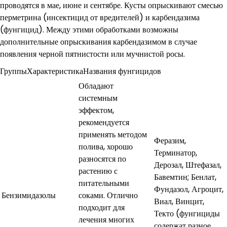
проводятся в мае, июне и сентябре. Кусты опрыскивают смесью
перметрина (инсектицид от вредителей) и карбендазима
(фунгицид). Между этими обработками возможны
дополнительные опрыскивания карбендазимом в случае
появления черной пятнистости или мучнистой росы.
ГруппыХарактеристикаНазвания фунгицидов
Обладают
системным
эффектом,
рекомендуется
применять методом
Феразим,
полива, хорошо
Терминатор,
разносятся по
Дерозал, Штефазал,
растению с
Бавемтин; Бенлат,
питательными
Фундазол, Агроцит,
Бензимидазолы
соками. Отлично
Виал, Винцит,
подходит для
Текто (фунгициды
лечения многих
содержат разное