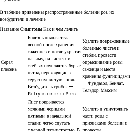
В таблице приведены распространенные болезни роз, их
возбудители и лечение.
Название Симптомы Как и чем лечить
Болезнь появляется,
Удалить поврежденные
весной после хранения
болезнью листья и
саженцев и после укрытия
стебли, провести
на зиму, на листьях и
Серая
опрыскивание розы,
стеблях появляются бурые
плесень
саженца и места
пятна, переходящие в
хранения фунгицидами
серую пушистую гниль.
— Фундазол, Бенлат,
Возбудитель грибок —
Тельдор, Максим.
Botrytis cinerea Pers.
Лист покрывается
мелкими черными
Удалить и уничтожить
пятнами, в начальной
части розы с
стадии легко спутать
признаками болезни и
с черной пятнистостью. В
провести