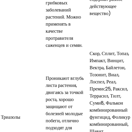
грибковых
действующее
заболеваний
вещество)
растений. Можно
применять в
качестве
протравителя
саженцев и семян.
Скор, Сплит, Топаз,
Импакт, Винцит,
Вектра, Байлетон,
Тозонит, Виал,
Проникают вглубь
Лоспел, Реал,
листа растения,
Премис25, Раксил,
двигаясь за точкой
Террасил, Тилт,
роста, хорошо
Суми8, Фалькон
защищают от
комбинированный
болезней молодые
Триазолы
фунгицид, Фоликур
побеги, отлично
комбинированный,
подходят для
Шавит