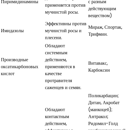
Пиримидинамины
с разным
применяется против
действующим
мучнистой росы.
веществом)
Эффективны против
Мираж, Спортак,
Имидазолы
мучнистой росы и
Трифмин.
плесени.
Обладают
системным
Производные
действием,
Витавакс,
оксатикарбоновых
применяются в
Карбоксин
кислот
качестве
протравителя
саженцев и семян.
Поликарбацин;
Дитан, Акробат
Обладают
(манкоцеб);
контактным
Антракол;
действием,
Ридомил-Голд