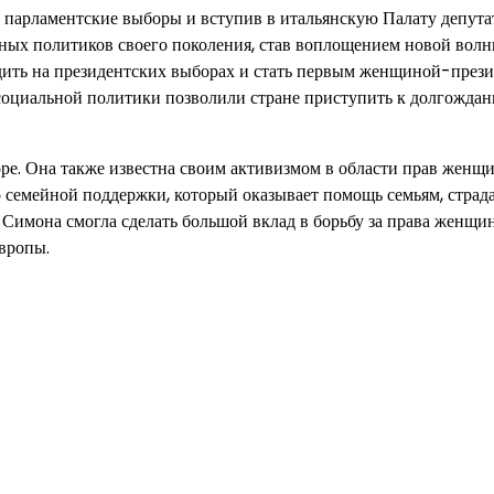
в парламентские выборы и вступив в итальянскую Палату депута
ичных политиков своего поколения, став воплощением новой вол
едить на президентских выборах и стать первым женщиной-през
 социальной политики позволили стране приступить к долгожда
е. Она также известна своим активизмом в области прав женщ
р семейной поддержки, который оказывает помощь семьям, стра
Симона смогла сделать большой вклад в борьбу за права женщин,
вропы.