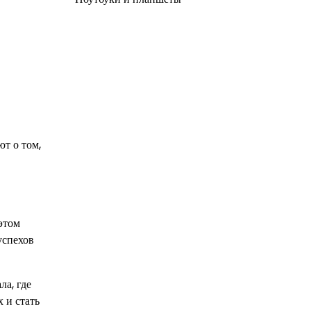
т о том,
этом
успехов
а, где
 и стать