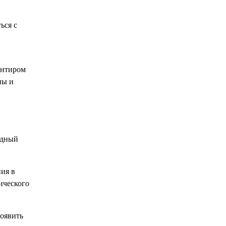
ься с
ентиром
ны и
едный
ния в
ического
роявить