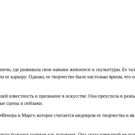
нчи, где развивала свои навыки живописи и скульптуры. Ее та
а ее карьеру. Однако, ее творчество было настолько ярким, что 
й известность и признание в искусстве. Она преуспела в разн
ные сцены и пейзажи.
Венера и Марс», которое считается шедевром ее творчества и яв
гла больших успехов как художник. Она стала известной не тол