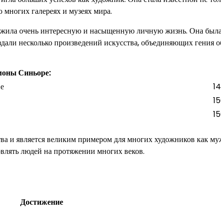
о многих галереях и музеях мира.
рожила очень интересную и насыщенную личную жизнь. Она был
оздали несколько произведений искусства, объединяющих гения 
моны Синьоре:
ве
1
1
1
ва и является великим примером для многих художников как му
овлять людей на протяжении многих веков.
Достижение