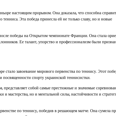
ьоре настоящим прорывом. Она доказала, что способна справит
тенниса. Эта победа принесла ей не только славу, но и новые
после победы на Открытом чемпионате Франции. Она стала ори
лонников. Ее талант, упорство и профессионализм были призна
е стало завоевание мирового первенства по теннису. Этот поб
 и посвященности спорту украинской теннисистки.
ем, представляет собой самые престижные и значимые соревнова
ки и мастерства, но и ментальной силы, настойчивости и стратег
рвенстве по теннису, победив в решающем матче. Она сумела п