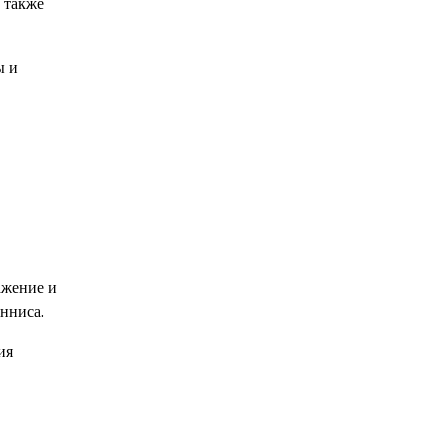
 также
ы и
ажение и
нниса.
ия