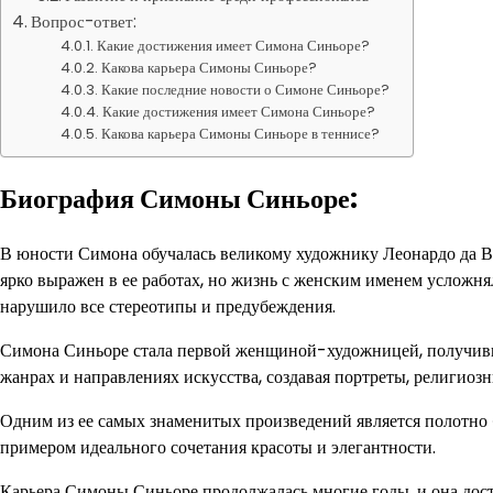
Вопрос-ответ:
Какие достижения имеет Симона Синьоре?
Какова карьера Симоны Синьоре?
Какие последние новости о Симоне Синьоре?
Какие достижения имеет Симона Синьоре?
Какова карьера Симоны Синьоре в теннисе?
Биография Симоны Синьоре:
В юности Симона обучалась великому художнику Леонардо да Ви
ярко выражен в ее работах, но жизнь с женским именем усложнял
нарушило все стереотипы и предубеждения.
Симона Синьоре стала первой женщиной-художницей, получивше
жанрах и направлениях искусства, создавая портреты, религиоз
Одним из ее самых знаменитых произведений является полотно «
примером идеального сочетания красоты и элегантности.
Карьера Симоны Синьоре продолжалась многие годы, и она дости