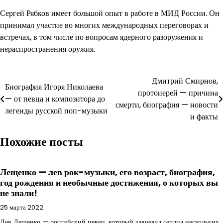
Сергей Рябков имеет большой опыт в работе в МИД России. Он
принимал участие во многих международных переговорах и
встречах, в том числе по вопросам ядерного разоружения и
нераспространения оружия.
Навигация
Дмитрий Смирнов,
Биография Игоря Николаева
протоиерей — причина
по
— от певца и композитора до
смерти, биография — новости
легенды русской поп-музыки
записям
и факты
Похожие посты
Лещенко — лев рок-музыки, его возраст, биография,
год рождения и необычные достижения, о которых вы
не знали!
25 марта 2022
Лев Лещенко — российский певец, который завоевал сердца нескольких