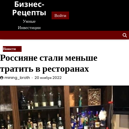
Бизнес-
Перейти
к
Рецепты
Войти
содержанию
Умные
Инвестиции
Новости
Россияне стали меньше
тратить в ресторанах
mining_broth
20 ноября 2022