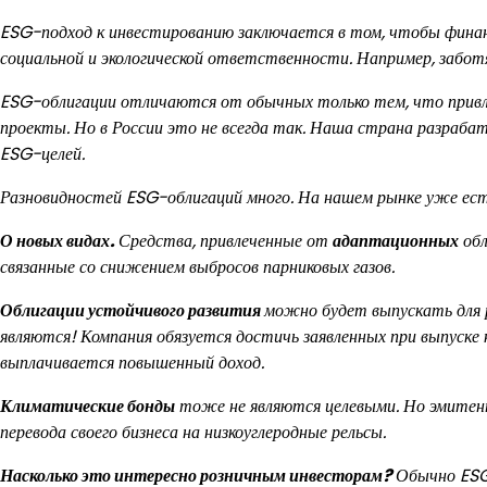
ESG-подход к инвестированию заключается в том, чтобы финанс
социальной и экологической ответственности. Например, забот
ESG-облигации отличаются от обычных только тем, что привл
проекты. Но в России это не всегда так. Наша страна разраба
ESG-целей.
Разновидностей ESG-облигаций много. На нашем рынке уже ес
О новых видах.
Средства, привлеченные от
адаптационных
обл
связанные со снижением выбросов парниковых газов.
Облигации устойчивого развития
можно будет выпускать для 
являются! Компания обязуется достичь заявленных при выпуске 
выплачивается повышенный доход.
Климатические бонды
тоже не являются целевыми. Но эмите
перевода своего бизнеса на низкоуглеродные рельсы.
Насколько это интересно розничным инвесторам?
Обычно ESG