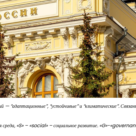
й — “адаптационные”, “устойчивые” и “климатические”. Связан
 среда, «S» – «social» – социальное развитие. «G»-«governa