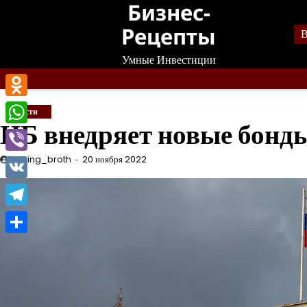
Бизнес-
Перейти
к
Рецепты
В
содержанию
Умные Инвестиции
Odnoklassniki
Новости
ЦБ внедряет новые бонд
WhatsApp
Viber
mining_broth
20 ноября 2022
VK
Telegram
Отправить