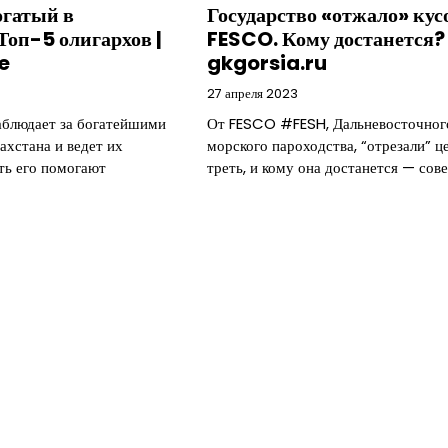
Государство «отжало» кус
огатый в
FESCO. Кому достанется? 
Топ-5 олигархов |
gkgorsia.ru
e
27 апреля 2023
От FESCO #FESH, Дальневосточног
аблюдает за богатейшими
морского пароходства, “отрезали” ц
ахстана и ведет их
треть, и кому она достанется — со
ть его помогают