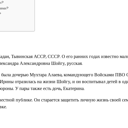
ии?
лями?
?
адан, Тывинская АССР, СССР. О его ранних годах известно мало
Александра Александровна Шойгу, русская.
а, была дочерью Мухтара Алаева, командующего Войсками ПВО 
ь Ирины отразилась на жизни Шойгу, и он воспитывал детей в од
ороны. У пары также есть дочь, Екатерина.
естной публике. Он старается защитить личную жизнь своей се
вке.