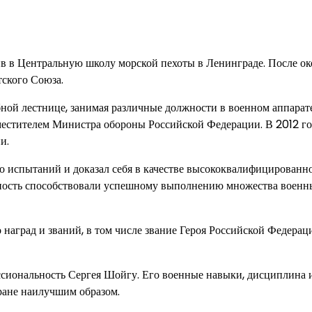
ив в Центральную школу морской пехоты в Ленинграде. После о
ского Союза.
ой лестнице, занимая различные должности в военном аппарате
аместителем Министра обороны Российской Федерации. В 2012 г
и.
о испытаний и доказал себя в качестве высококвалифицированн
ьность способствовали успешному выполнению множества военн
наград и званий, в том числе звание Героя Российской Федерац
ссиональность Сергея Шойгу. Его военные навыки, дисциплина и
ране наилучшим образом.