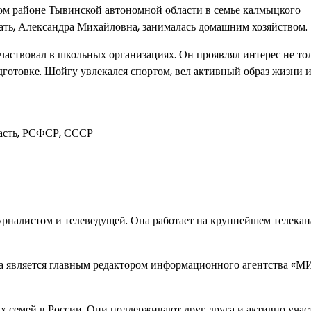
ком районе Тывинской автономной области в семье калмыцкого
 мать, Александра Михайловна, занималась домашним хозяйством.
участвовал в школьных организациях. Он проявлял интерес не то
дготовке. Шойгу увлекался спортом, вел активный образ жизни 
асть, РСФСР, СССР
урналистом и телеведущей. Она работает на крупнейшем телекан
на является главным редактором информационного агентства «
 семей в России. Они поддерживают друг друга и активно учас