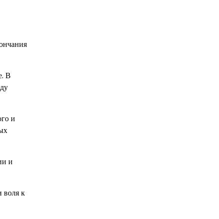
кончания
. В
оду
ого и
ых
ии и
 воля к