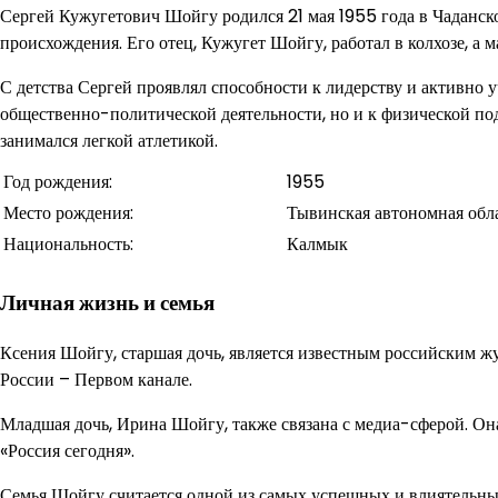
Сергей Кужугетович Шойгу родился 21 мая 1955 года в Чаданс
происхождения. Его отец, Кужугет Шойгу, работал в колхозе, а
С детства Сергей проявлял способности к лидерству и активно 
общественно-политической деятельности, но и к физической по
занимался легкой атлетикой.
Год рождения:
1955
Место рождения:
Тывинская автономная обл
Национальность:
Калмык
Личная жизнь и семья
Ксения Шойгу, старшая дочь, является известным российским ж
России – Первом канале.
Младшая дочь, Ирина Шойгу, также связана с медиа-сферой. О
«Россия сегодня».
Семья Шойгу считается одной из самых успешных и влиятельных