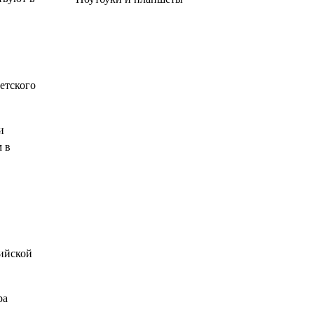
етского
и
 в
сийской
ра