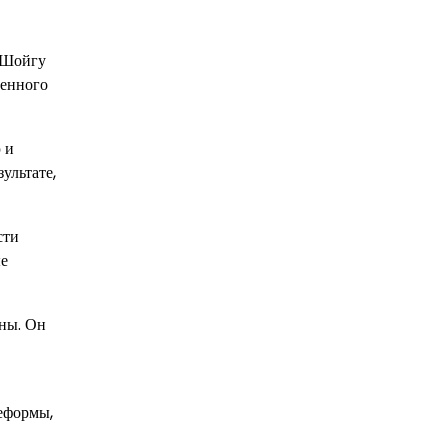
. Шойгу
оенного
 и
ультате,
сти
ые
аны. Он
еформы,