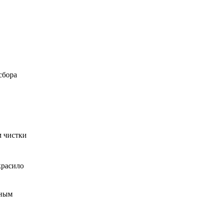
сбора
м чистки
красило
чным