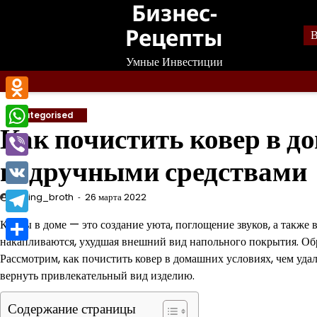
Бизнес-
Перейти
к
Рецепты
В
содержанию
Умные Инвестиции
Odnoklassniki
Uncategorised
Как почистить ковер в д
WhatsApp
подручными средствами
Viber
VK
mining_broth
26 марта 2022
Telegram
Ковры в доме — это создание уюта, поглощение звуков, а также 
накапливаются, ухудшая внешний вид напольного покрытия. Обр
Отправить
Рассмотрим, как почистить ковер в домашних условиях, чем удал
вернуть привлекательный вид изделию.
Содержание страницы