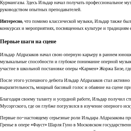
Курмангазы. Здесь Ильдар начал получать профессиональное му
руководством опытных преподавателей.
Интересно
, что помимо классической музыки, Ильдар также был
конкурсах и мероприятиях, посвященных культуре и традициям 
Первые шаги на сцене
Ильдар Абдразаков начал свою оперную карьеру в раннем юноше
музыкальные способности и глубокое понимание оперной музык
участие в школьной постановке оперы «Кармен» Жоржа Бизе, гд
После этого успешного дебюта Ильдар Абдразаков стал активно 
выразительность, мощный басовый голос и обаяние на сцене пр
Благодаря своему таланту и усердной работе, Ильдар получил 
Мусоргского, где он глубже погрузился в изучение оперного ис
Первые по-настоящему серьезные роли Ильдара Абдразакова при
Гренье в опере «Фауст» Шарля Гуно в Московском государствен