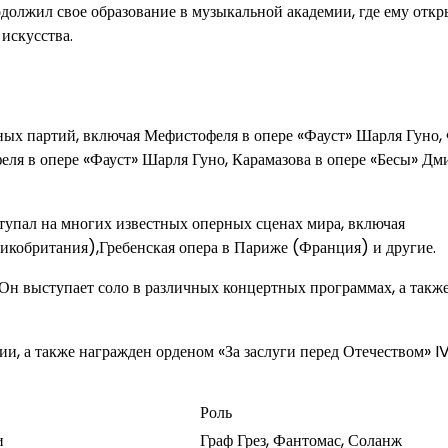
должил свое образование в музыкальной академии, где ему отк
искусства.
ных партий, включая Мефистофеля в опере «Фауст» Шарля Гуно,
ля в опере «Фауст» Шарля Гуно, Карамазова в опере «Бесы» Дм
ступал на многих известных оперных сценах мира, включая
кобритания),Гребенская опера в Париже (Франция) и другие.
 Он выступает соло в различных концертных программах, а такж
ии, а также награжден орденом «За заслуги перед Отечеством» I
Роль
и
Граф Грез, Фантомас, Соланж