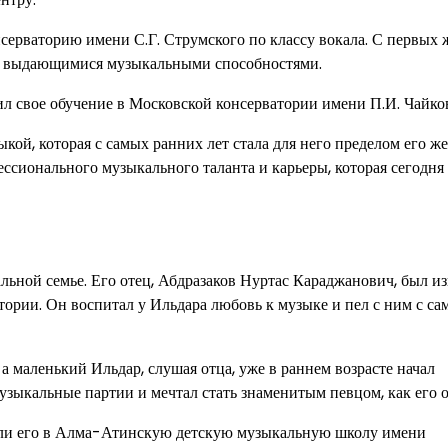
ерваторию имени С.Г. Струмского по классу вокала. С первых 
м и выдающимися музыкальными способностями.
ил свое обучение в Московской консерватории имени П.И. Чайко
кой, которая с самых ранних лет стала для него пределом его ж
ссионального музыкального таланта и карьеры, которая сегодня 
льной семье. Его отец, Абдразаков Нуртас Караджанович, был и
рии. Он воспитал у Ильдара любовь к музыке и пел с ним с са
 а маленький Ильдар, слушая отца, уже в раннем возрасте начал
музыкальные партии и мечтал стать знаменитым певцом, как его о
писали его в Алма-Атинскую детскую музыкальную школу имени