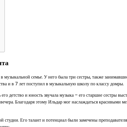
нта
 в музыкальной семье. У него была три сестры, также занимавши
ства и в 7 лет поступил в музыкальную школу по классу домры.
 его детство и юность звучала музыка – его старшие сестры выс
вечера. Благодаря этому Ильдар мог наслаждаться красивыми м
ой студии. Его талант и потенциал были замечены преподавател
нтру.