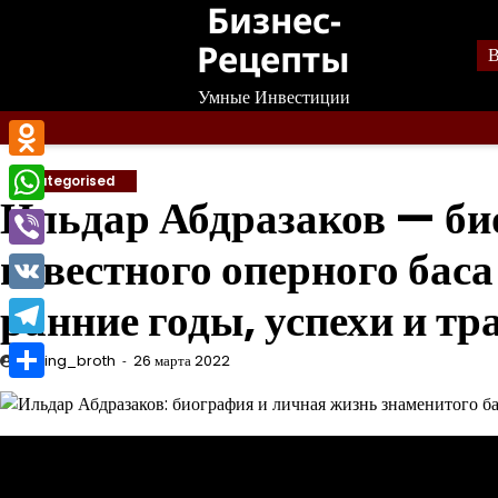
Бизнес-
Перейти
к
Рецепты
В
содержанию
Умные Инвестиции
Odnoklassniki
Uncategorised
Ильдар Абдразаков — би
WhatsApp
известного оперного баса
Viber
ранние годы, успехи и тр
VK
Telegram
mining_broth
26 марта 2022
Отправить