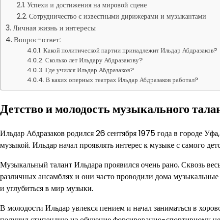
Успехи и достижения на мировой сцене
Сотрудничество с известными дирижерами и музыкантами
Личная жизнь и интересы
Вопрос-ответ:
Какой политической партии принадлежит Ильдар Абдразаков?
Сколько лет Ильдару Абдразакову?
Где учился Ильдар Абдразаков?
В каких оперных театрах Ильдар Абдразаков работал?
Детство и молодость музыкального тала
Ильдар Абдразаков родился 26 сентября 1975 года в городе Уфа,
музыкой. Ильдар начал проявлять интерес к музыке с самого дет
Музыкальный талант Ильдара проявился очень рано. Сквозь весь
различных ансамблях и они часто проводили дома музыкальные 
и углубиться в мир музыки.
В молодости Ильдар увлекся пением и начал заниматься в хоров
получил стипендию на обучение форсированно-спортивному це