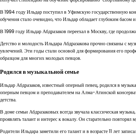
В 1994 году Ильдар поступил в Уфимскую государственную конс
обучения стало очевидно, что Ильдар обладает глубоким басо
В 1999 году Ильдар Абдразаков переехал в Москву, где продолж
Детство и молодость Ильдара Абдразакова прочно связаны с музы
увлечений. Эти годы стали основой для формирования его профе
образцом для многих молодых певцов.
Родился в музыкальной семье
Ильдар Абдразаков, известный оперный певец, родился в музыка
оперным певцом и преподавателем на Алма-Атинской консервато
детства.
В доме семьи Абдразаковых всегда звучала классическая музыка,
проявлять талант и интерес к вокалу. Он старательно повторял 
Родители Ильдара заметили его талант и в возрасте 11 лет за