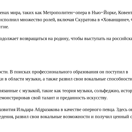
ценах мира, таких как Метрополитен-опера в Нью-Йорке, Ковен
н исполнил множество ролей, включая Скуратова в «Хованщине»,
угие.
одолжает возвращаться на родину, чтобы выступать на российск
сти. В поисках профессионального образования он поступил в
и в области музыки, а также развил свои вокальные способности
язанные с музыкой, такие как теория музыки, сольфеджио, исто
емонстрировав свой талант и преданность искусству.
звития Ильдара Абдразакова в качестве оперного певца. Здесь о
едения, развил свои вокальные возможности и получил ценный 