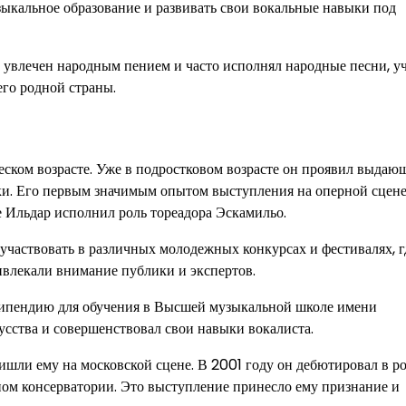
зыкальное образование и развивать свои вокальные навыки под
 увлечен народным пением и часто исполнял народные песни, уч
его родной страны.
ском возрасте. Уже в подростковом возрасте он проявил выдаю
и. Его первым значимым опытом выступления на оперной сцене
е Ильдар исполнил роль тореадора Эскамильо.
участвовать в различных молодежных конкурсах и фестивалях, г
ивлекали внимание публики и экспертов.
стипендию для обучения в Высшей музыкальной школе имени
кусства и совершенствовал свои навыки вокалиста.
шли ему на московской сцене. В 2001 году он дебютировал в р
ном консерватории. Это выступление принесло ему признание и