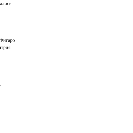
рылись
 Фигаро
итрия
е
V