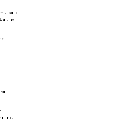
т-гарден
 Фигаро
их
.
рия
н
опыт на