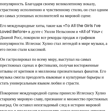
популярность. Благодаря своему великолепному вокалу,
страстному исполнению и чувственному стилю, он стал одним
из самых успешных исполнителей на мировой сцене.
Его международные хиты, такие как «To All the Girls I’ve
Loved Before» в дуэте с Уилли Нельсоном и «All of You» с
Дианой Росс, покорили все рекорды продаж и графиков
популярности. Иглесиас Хулио стал легендой в мире музыки, а
его песни стали классикой.
Он гастролировал по всему миру, выступал на самых
престижных сценах и фестивалях, получая восторженные
отзывы от критиков и миллионы признательных фанатов. Его
музыка смогла преодолеть языковые и культурные барьеры и
стать универсальным языком любви и страсти.
Покорение международной сцены принесло Иглесиасу Хулио
старшему мировую славу, признание и множество престижных
наград. Он оставил неизгладимый след в истории мировой
музыки и продолжает вдохновлять новое поколение артистов.