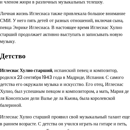
и членом жюри в различных музыкальных телешоу.
Личная жизнь Иглесиаса также привлекала большое внимание
СМИ. У него пять детей от разных отношений, включая сына,
певца Энрике Иглесиаса. В настоящее время Иглесиас Хулио
старший продолжает активно выступать и записывать новую
музыку.
Детство
Иглесиас Хулио старший
, испанский певец и композитор,
родился 23 сентября 1943 года в Мадриде, Испания. С самого
детства его окружали музыка и искусство. Его отец, Иглесиас
Хулио, был успешным певцом и композитором, а мать, Мария де
ля Консепсьон дели Валье де ла Кьюва, была королевской
балериной.
Иглесиас Хулио старший проявил свой музыкальный талант еще
в раннем возрасте. С детства он учился играть на гитаре и петь,