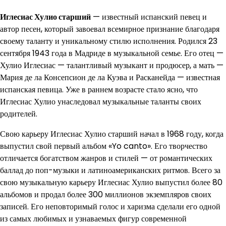
Иглесиас Хулио старший
— известный испанский певец и
автор песен, который завоевал всемирное признание благодаря
своему таланту и уникальному стилю исполнения. Родился 23
сентября 1943 года в Мадриде в музыкальной семье. Его отец —
Хулио Иглесиас — талантливый музыкант и продюсер, а мать —
Мария де ла Консепсион де ла Куэва и Расканейда — известная
испанская певица. Уже в раннем возрасте стало ясно, что
Иглесиас Хулио унаследовал музыкальные таланты своих
родителей.
Свою карьеру Иглесиас Хулио старший начал в 1968 году, когда
выпустил свой первый альбом «Yo canto». Его творчество
отличается богатством жанров и стилей — от романтических
баллад до поп-музыки и латиноамериканских ритмов. Всего за
свою музыкальную карьеру Иглесиас Хулио выпустил более 80
альбомов и продал более 300 миллионов экземпляров своих
записей. Его неповторимый голос и харизма сделали его одной
из самых любимых и узнаваемых фигур современной