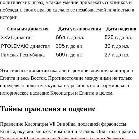
политических играх, а также умение привлекать союзников и
побеждать своих врагов сделало ее незабываемой личностью в
истории.
Сильная династия
Дата установления
Дата падения
XXVI династия
664 г. до н.э.
525 г. до н.э.
PTOLEMAIC династия
305 г. до н.э.
30 г. до н.э.
Римская Республика
509 г. до н.э.
27 г. до н.э.
Эти сильные династии оказали огромное влияние на историю
Египта и весь Восток. Противостояние между ними не только
определяло политическую карту региона, но и формировало
историческое наследие Клеопатры и Египта в целом.
Тайны правления и падение
Правление Клеопатры VII Эннойда, последней фараонессы
Египта, окутано множеством тайн и загадок. Она стала править
Египтом в 51 году до нашей эры вместе со своим братом-