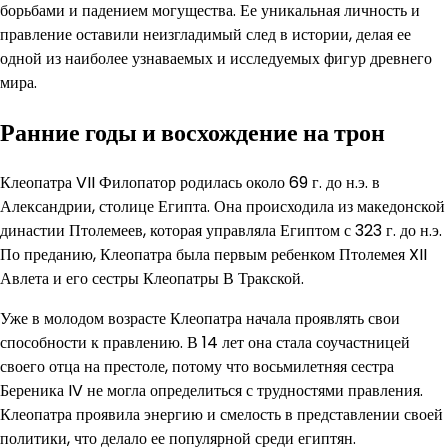
борьбами и падением могущества. Ее уникальная личность и
правление оставили неизгладимый след в истории, делая ее
одной из наиболее узнаваемых и исследуемых фигур древнего
мира.
Ранние годы и восхождение на трон
Клеопатра VII Филопатор родилась около 69 г. до н.э. в
Александрии, столице Египта. Она происходила из македонской
династии Птолемеев, которая управляла Египтом с 323 г. до н.э.
По преданию, Клеопатра была первым ребенком Птолемея XII
Авлета и его сестры Клеопатры В Тракской.
Уже в молодом возрасте Клеопатра начала проявлять свои
способности к правлению. В 14 лет она стала соучастницей
своего отца на престоле, потому что восьмилетняя сестра
Береника IV не могла определиться с трудностями правления.
Клеопатра проявила энергию и смелость в представлении своей
политики, что делало ее популярной среди египтян.