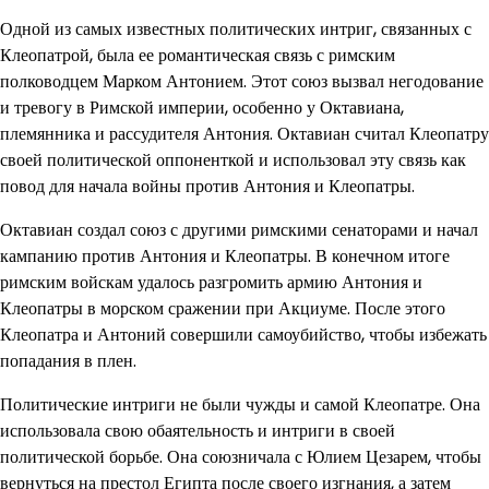
Одной из самых известных политических интриг, связанных с
Клеопатрой, была ее романтическая связь с римским
полководцем Марком Антонием. Этот союз вызвал негодование
и тревогу в Римской империи, особенно у Октавиана,
племянника и рассудителя Антония. Октавиан считал Клеопатру
своей политической оппоненткой и использовал эту связь как
повод для начала войны против Антония и Клеопатры.
Октавиан создал союз с другими римскими сенаторами и начал
кампанию против Антония и Клеопатры. В конечном итоге
римским войскам удалось разгромить армию Антония и
Клеопатры в морском сражении при Акциуме. После этого
Клеопатра и Антоний совершили самоубийство, чтобы избежать
попадания в плен.
Политические интриги не были чужды и самой Клеопатре. Она
использовала свою обаятельность и интриги в своей
политической борьбе. Она союзничала с Юлием Цезарем, чтобы
вернуться на престол Египта после своего изгнания, а затем