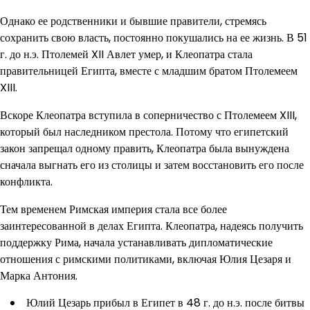
Однако ее родственники и бывшие правители, стремясь
сохранить свою власть, постоянно покушались на ее жизнь. В 51
г. до н.э. Птолемей XII Авлет умер, и Клеопатра стала
правительницей Египта, вместе с младшим братом Птолемеем
XIII.
Вскоре Клеопатра вступила в соперничество с Птолемеем XIII,
который был наследником престола. Потому что египетский
закон запрещал одному править, Клеопатра была вынуждена
сначала выгнать его из столицы и затем восстановить его после
конфликта.
Тем временем Римская империя стала все более
заинтересованной в делах Египта. Клеопатра, надеясь получить
поддержку Рима, начала устанавливать дипломатические
отношения с римскими политиками, включая Юлия Цезаря и
Марка Антония.
Юлий Цезарь прибыл в Египет в 48 г. до н.э. после битвы