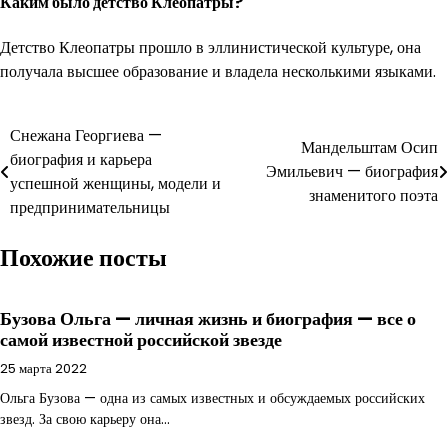
Каким было детство Клеопатры?
Детство Клеопатры прошло в эллинистической культуре, она
получала высшее образование и владела несколькими языками.
Навигация
Снежана Георгиева —
Мандельштам Осип
биография и карьера
по
Эмильевич — биография
успешной женщины, модели и
знаменитого поэта
записям
предпринимательницы
Похожие посты
Бузова Ольга — личная жизнь и биография — все о
самой известной российской звезде
25 марта 2022
Ольга Бузова — одна из самых известных и обсуждаемых российских
звезд. За свою карьеру она…