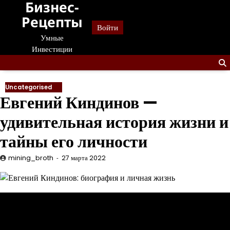
Бизнес-
Перейти
к
Рецепты
Войти
содержанию
Умные
Инвестиции
Uncategorised
Евгений Киндинов —
удивительная история жизни и
тайны его личности
mining_broth
27 марта 2022