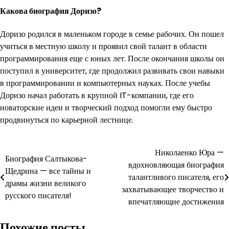
Какова биография Доризо?
Доризо родился в маленьком городе в семье рабочих. Он пошел
учиться в местную школу и проявил свой талант в области
программирования еще с юных лет. После окончания школы он
поступил в университет, где продолжил развивать свои навыки
в программировании и компьютерных науках. После учебы
Доризо начал работать в крупной IT-компании, где его
новаторские идеи и творческий подход помогли ему быстро
продвинуться по карьерной лестнице.
Навигация
Николаенко Юра —
Биография Салтыкова-
вдохновляющая биография
по
Щедрина — все тайны и
талантливого писателя, его
драмы жизни великого
записям
захватывающее творчество и
русского писателя!
впечатляющие достижения
Похожие посты