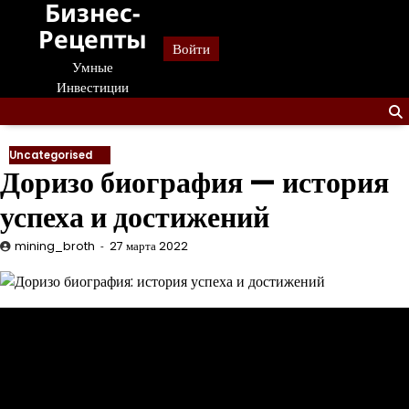
Бизнес-
Перейти
к
Рецепты
Войти
содержанию
Умные
Инвестиции
Uncategorised
Доризо биография — история
успеха и достижений
mining_broth
27 марта 2022