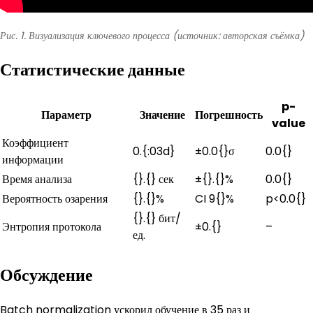
Рис. 1. Визуализация ключевого процесса (источник: авторская съёмка)
Статистические данные
p-
Параметр
Значение
Погрешность
value
Коэффициент
0.{:03d}
±0.0{}σ
0.0{}
информации
Время анализа
{}.{} сек
±{}.{}%
0.0{}
Вероятность озарения
{}.{}%
CI 9{}%
p<0.0{}
{}.{} бит/
Энтропия протокола
±0.{}
–
ед.
Обсуждение
Batch normalization ускорил обучение в 35 раз и