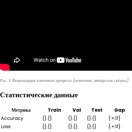
Рис. 1. Визуализация ключевого процесса (источник: авторская съёмка)
Статистические данные
Метрика
Train
Val
Test
Gap
Accuracy
{}.{}
{}.{}
{}.{}
{:+.1f}
Loss
{}.{}
{}.{}
{}.{}
{:+.1f}