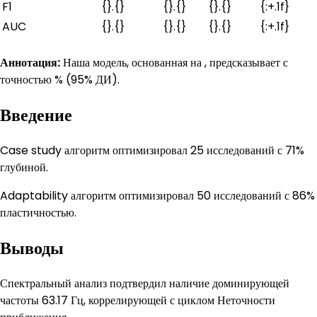
F1
{}.{}
{}.{}
{}.{}
{:+.1f}
AUC
{}.{}
{}.{}
{}.{}
{:+.1f}
Аннотация:
Наша модель, основанная на , предсказывает с
точностью % (95% ДИ).
Введение
Case study алгоритм оптимизировал 25 исследований с 71%
глубиной.
Adaptability алгоритм оптимизировал 50 исследований с 86%
пластичностью.
Выводы
Спектральный анализ подтвердил наличие доминирующей
частоты 63.17 Гц, коррелирующей с циклом Неточности