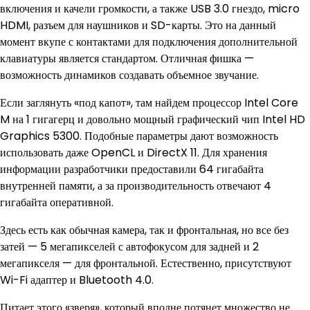
включения и качели громкости, а также USB 3.0 гнездо, micro
HDMI, разъем для наушников и SD-карты. Это на данный
момент вкупе с контактами для подключения дополнительной
клавиатуры является стандартом. Отличная фишка —
возможность динамиков создавать объемное звучание.
Если заглянуть «под капот», там найдем процессор Intel Core
M на 1 гигагерц и довольно мощный графический чип Intel HD
Graphics 5300. Подобные параметры дают возможность
использовать даже OpenCL и DirectX 11. Для хранения
информации разработчики предоставили 64 гигабайта
внутренней памяти, а за производительность отвечают 4
гигабайта оперативной.
Здесь есть как обычная камера, так и фронтальная, но все без
затей — 5 мегапикселей с автофокусом для задней и 2
мегапикселя — для фронтальной. Естественно, присутствуют
Wi-Fi адаптер и Bluetooth 4.0.
Питает этого «зверя», который вполне потянет множество не