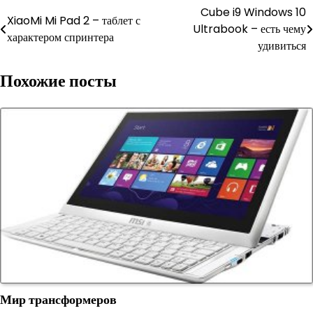
Навигация
Cube i9 Windows 10
XiaoMi Mi Pad 2 – таблет с
Ultrabook – есть чему
по
характером спринтера
удивиться
записям
Похожие посты
Мир трансформеров