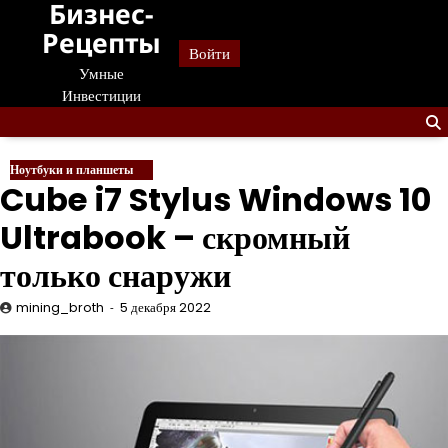
Бизнес-
Перейти
к
Рецепты
Войти
содержанию
Умные
Инвестиции
Ноутбуки и планшеты
Cube i7 Stylus Windows 10
Ultrabook – скромный
только снаружи
mining_broth
5 декабря 2022