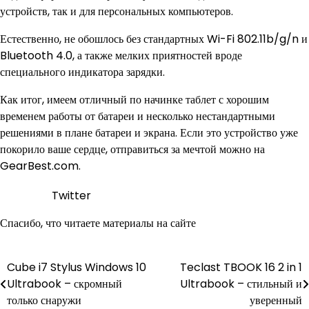
устройств, так и для персональных компьютеров.
Естественно, не обошлось без стандартных Wi-Fi 802.11b/g/n и
Bluetooth 4.0, а также мелких приятностей вроде
специального индикатора зарядки.
Как итог, имеем отличный по начинке таблет с хорошим
временем работы от батареи и несколько нестандартными
решениями в плане батареи и экрана. Если это устройство уже
покорило ваше сердце, отправиться за мечтой можно на
GearBest.com.
Twitter
Спасибо, что читаете материалы на сайте
Навигация
Cube i7 Stylus Windows 10
Teclast TBOOK 16 2 in 1
Ultrabook – скромный
Ultrabook – стильный и
по
только снаружи
уверенный