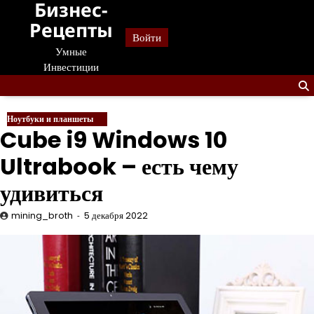
Бизнес-
Перейти
к
Рецепты
Войти
содержанию
Умные
Инвестиции
Ноутбуки и планшеты
Cube i9 Windows 10
Ultrabook – есть чему
удивиться
mining_broth
5 декабря 2022