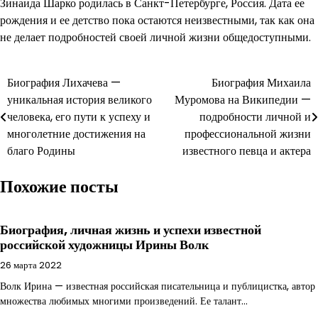
Зинаида Шарко родилась в Санкт-Петербурге, Россия. Дата ее
рождения и ее детство пока остаются неизвестными, так как она
не делает подробностей своей личной жизни общедоступными.
Навигация
Биография Лихачева —
Биография Михаила
уникальная история великого
Муромова на Википедии —
по
человека, его пути к успеху и
подробности личной и
записям
многолетние достижения на
профессиональной жизни
благо Родины
известного певца и актера
Похожие посты
Биография, личная жизнь и успехи известной
российской художницы Ирины Волк
26 марта 2022
Волк Ирина — известная российская писательница и публицистка, автор
множества любимых многими произведений. Ее талант…