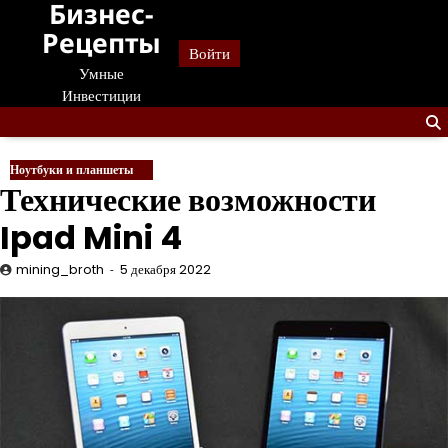
Бизнес-
Перейти
к
Рецепты
Войти
содержанию
Умные
Инвестиции
Ноутбуки и планшеты
Технические возможности
Ipad Mini 4
mining_broth
5 декабря 2022