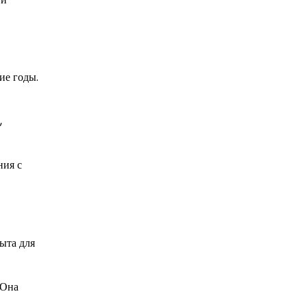
ие годы.
,
ния с
ыта для
 Она