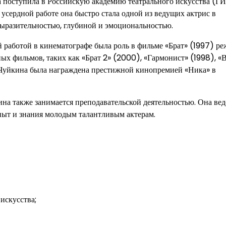
на поступила в Российскую академию театрального искусства (Г
и усердной работе она быстро стала одной из ведущих актрис в
выразительностью, глубиной и эмоциональностью.
 работой в кинематографе была роль в фильме «Брат» (1997) ре
ных фильмов, таких как «Брат 2» (2000), «Гармонист» (1998), «
 Чуйкина была награждена престижной кинопремией «Ника» в
ина также занимается преподавательской деятельностью. Она вед
опыт и знания молодым талантливым актерам.
искусства;