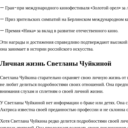
— Гран-при международного кинофестиваля «Золотой орел» за
— Приз зрительских симпатий на Берлинском международном к
— Премия «Ника» за вклад в развитие отечественного кино.
Эти награды и достижения справедливо подтверждают высокий 
она занимает в истории российского искусства.
Личная жизнь Светланы Чуйкиной
Светлана Чуйкина старательно охраняет свою личную жизнь от г
не любит делиться подробностями своих отношений. Она предпо
внимания слухам и сплетням о своей личной жизни.
У Светланы Чуйкиной нет информации о браке или детях. Она сос
Актриса известна своей преданностью профессии и не склонна 
Хотя Светлана Чуйкина редко делится подробностями своей личн
сердцах зрителей. Она продолжает радовать своих поклоннико