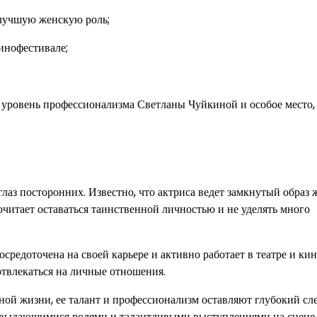
 лучшую женскую роль;
инофестивале;
уровень профессионализма Светланы Чуйкиной и особое место,
лаз посторонних. Известно, что актриса ведет замкнутый образ 
читает оставаться таинственной личностью и не уделять много
редоточена на своей карьере и активно работает в театре и кин
отвлекаться на личные отношения.
ой жизни, ее талант и профессионализм оставляют глубокий сле
в выдающимися ролями и талантливыми выступлениями на сцене