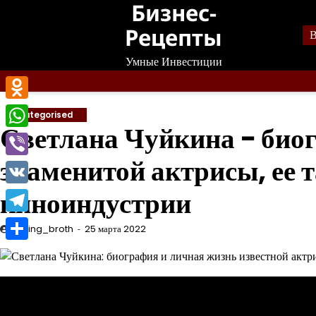
Бизнес-
Перейти
к
Рецепты
В
содержанию
Умные Инвестиции
Odnoklassniki
Uncategorised
Светлана Чуйкина − био
WhatsApp
знаменитой актрисы, ее т
Viber
киноиндустрии
VK
Telegram
mining_broth
25 марта 2022
Отправить