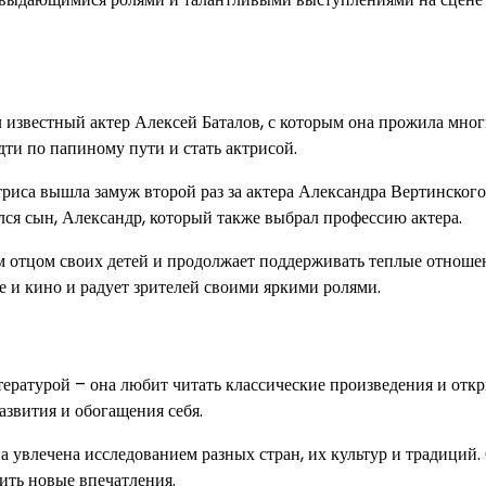
 известный актер Алексей Баталов, с которым она прожила мног
дти по папиному пути и стать актрисой.
риса вышла замуж второй раз за актера Александра Вертинского
лся сын, Александр, который также выбрал профессию актера.
им отцом своих детей и продолжает поддерживать теплые отноше
е и кино и радует зрителей своими яркими ролями.
тературой – она любит читать классические произведения и откр
азвития и обогащения себя.
 увлечена исследованием разных стран, их культур и традиций.
ить новые впечатления.