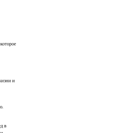
 которое
жизни и
о.
д в
 и