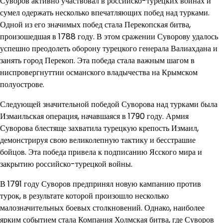
Суворов активно участвовал в российско-турецких войнах и
сумел одержать несколько впечатляющих побед над турками.
Одной из его значимых побед стала Перекопская битва,
произошедшая в 1788 году. В этом сражении Суворову удалось
успешно преодолеть оборону турецкого генерала Валиахдана и
занять город Перекоп. Эта победа стала важным шагом в
ниспровергнуттии османского владычества на Крымском
полуострове.
Следующей значительной победой Суворова над турками была
Измаильская операция, начавшаяся в 1790 году. Армия
Суворова блестяще захватила турецкую крепость Измаил,
демонстрируя свою великолепную тактику и бесстрашие
бойцов. Эта победа привела к подписанию Ясского мира и
закрытию российско-турецкой войны.
В 1791 году Суворов предпринял новую кампанию против
турок, в результате которой произошло несколько
малозначительных боевых столкновений. Однако, наиболее
ярким событием стала Компания Холмская битва, где Суворов