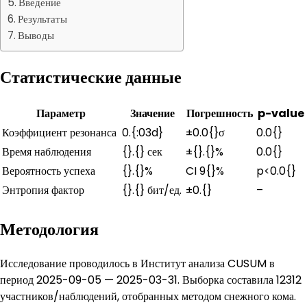
Введение
Результаты
Выводы
Статистические данные
Параметр
Значение
Погрешность
p-value
Коэффициент резонанса
0.{:03d}
±0.0{}σ
0.0{}
Время наблюдения
{}.{} сек
±{}.{}%
0.0{}
Вероятность успеха
{}.{}%
CI 9{}%
p<0.0{}
Энтропия фактор
{}.{} бит/ед.
±0.{}
–
Методология
Исследование проводилось в Институт анализа CUSUM в
период 2025-09-05 — 2025-03-31. Выборка составила 12312
участников/наблюдений, отобранных методом снежного кома.