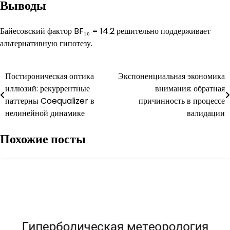
Выводы
Байесовский фактор BF₁₀ = 14.2 решительно поддерживает
альтернативную гипотезу.
Навигация
Постироническая оптика
Экспоненциальная экономика
иллюзий: рекуррентные
внимания: обратная
по
паттерны Coequalizer в
причинность в процессе
записям
нелинейной динамике
валидации
Похожие посты