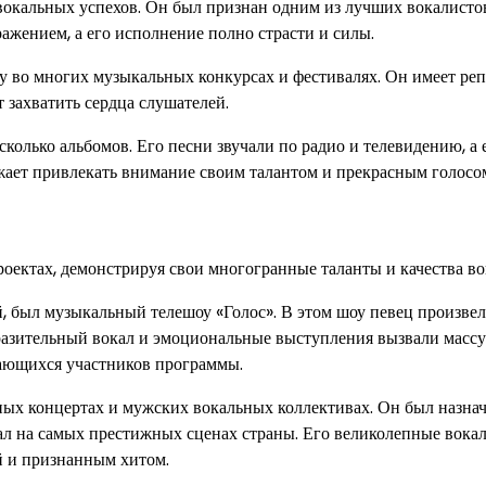
вокальных успехов. Он был признан одним из лучших вокалисто
ажением, а его исполнение полно страсти и силы.
у во многих музыкальных конкурсах и фестивалях. Он имеет ре
 захватить сердца слушателей.
колько альбомов. Его песни звучали по радио и телевидению, а 
ает привлекать внимание своим талантом и прекрасным голосо
оектах, демонстрируя свои многогранные таланты и качества во
, был музыкальный телешоу «Голос». В этом шоу певец произвел
разительный вокал и эмоциональные выступления вызвали массу
ающихся участников программы.
ных концертах и мужских вокальных коллективах. Он был назна
ал на самых престижных сценах страны. Его великолепные вока
й и признанным хитом.