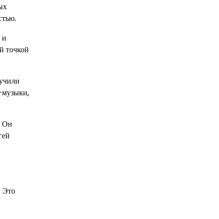
ых
стью.
 и
й точкой
лучили
-музыки,
. Он
гей
. Это