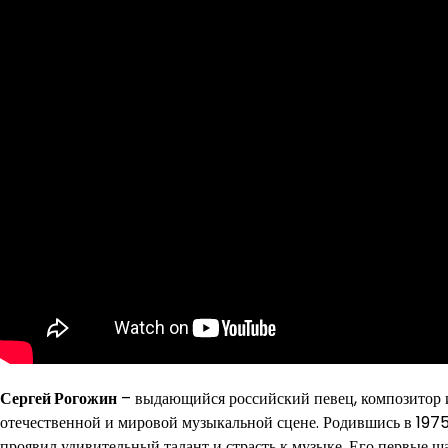
Сергей Рогожин
– выдающийся российский певец, композитор и 
отечественной и мировой музыкальной сцене. Родившись в 1975
проявил удивительный талант и страсть к музыке. Его первые 