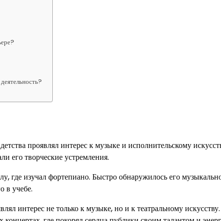
ьере?
 деятельность?
 детства проявлял интерес к музыке и исполнительскому искусст
али его творческие устремления.
у, где изучал фортепиано. Быстро обнаружилось его музыкально
о в учебе.
влял интерес не только к музыке, но и к театральному искусству.
х концертах, где покорял сердца публики своим талантом и эне