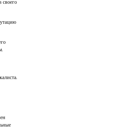
в своего
путацию
его
м.
калиста.
чен
льные