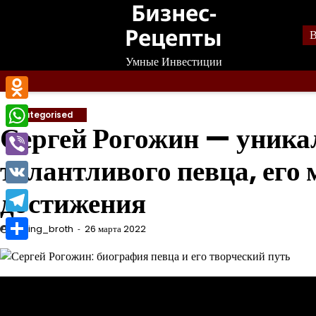
Бизнес-
Перейти
к
Рецепты
В
содержанию
Умные Инвестиции
Odnoklassniki
Uncategorised
Сергей Рогожин — уника
WhatsApp
талантливого певца, его
Viber
достижения
VK
Telegram
mining_broth
26 марта 2022
Отправить