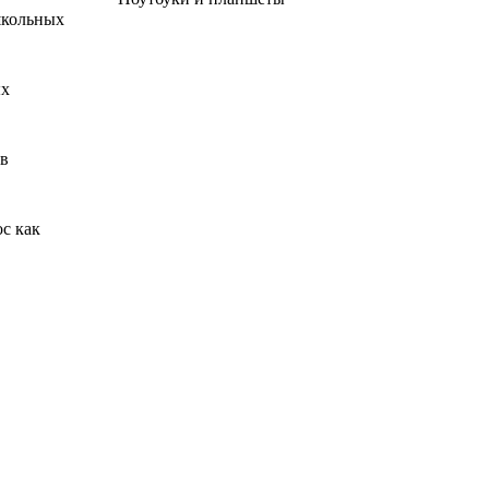
 школьных
ых
 в
с как