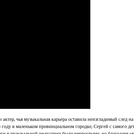
актер, чья музыкальная карьера оставила неизгладимый след на
 году в маленьком провинциальном городке, Сергей с самого де
шаги в музыкальной индустрии были непростыми, но благодаря с