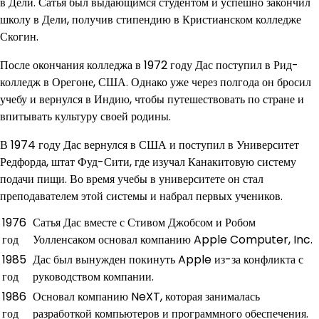
в Дели. Сатья был выдающимся студентом и успешно закончил
школу в Дели, получив стипендию в Кристианском колледже
Скогин.
После окончания колледжа в 1972 году Дас поступил в Рид-
колледж в Орегоне, США. Однако уже через полгода он бросил
учебу и вернулся в Индию, чтобы путешествовать по стране и
впитывать культуру своей родины.
В 1974 году Дас вернулся в США и поступил в Университет
Редфорда, штат Фуд-Сити, где изучал Канакитовую систему
подачи пищи. Во время учебы в университете он стал
преподавателем этой системы и набрал первых учеников.
1976
Сатья Дас вместе с Стивом Джобсом и Робом
год
Уолленсаком основал компанию Apple Computer, Inc.
1985
Дас был вынужден покинуть Apple из-за конфликта с
год
руководством компании.
1986
Основал компанию NeXT, которая занималась
год
разработкой компьютеров и программного обеспечения.