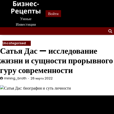
Бизнес-
Перейти
к
Рецепты
Войти
содержанию
Умные
Инвестиции
Uncategorised
Сатья Дас — исследование
жизни и сущности прорывного
гуру современности
mining_broth
26 марта 2022