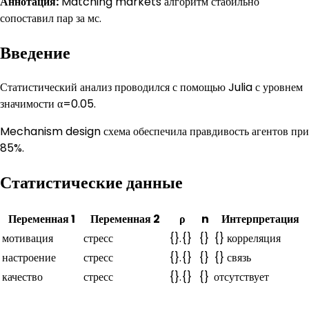
Аннотация:
Matching markets алгоритм стабильно
сопоставил пар за мс.
Введение
Статистический анализ проводился с помощью Julia с уровнем
значимости α=0.05.
Mechanism design схема обеспечила правдивость агентов при
85%.
Статистические данные
Переменная 1
Переменная 2
ρ
n
Интерпретация
мотивация
стресс
{}.{}
{}
{} корреляция
настроение
стресс
{}.{}
{}
{} связь
качество
стресс
{}.{}
{}
отсутствует