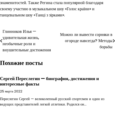
знаменитостей. Также Регина стала популярной благодаря
своему участию в музыкальном шоу «Голос країни» и
танцевальном шоу «Танці з зірками».
Навигация
Глинников Илья —
Можно ли вывести сорняки в
удивительная жизнь,
по
огороде навсегда? Методы
необычные роли и
борьбы
записям
внушительные достижения
Похожие посты
Сергей Переслегин — биография, достижения и
интересные факты
25 марта 2022
Переслегин Сергей — великолепный русский спортсмен и один из
ведущих представителей легкой атлетики. Родился он…