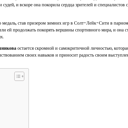
 судей, и вскоре она покорила сердца зрителей и специалистов 
 медаль, став призером зимних игр в Солт-Лейк-Сити в парно
или ей продолжать покорять вершины спортивного мира, и она с
х.
никова
остается скромной и самокритичной личностью, которая
енствованием своих навыков и приносит радость своим выступл