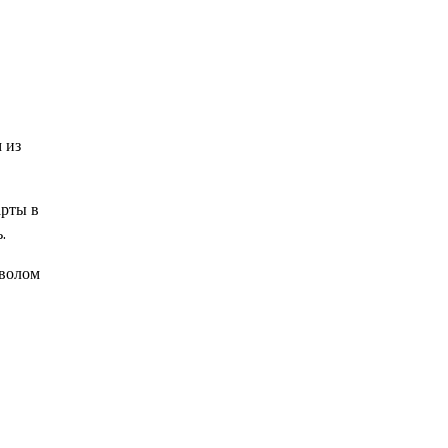
 из
арты в
.
мволом