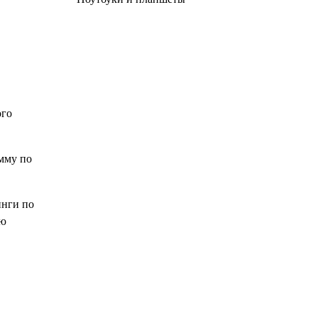
ого
мму по
инги по
ию