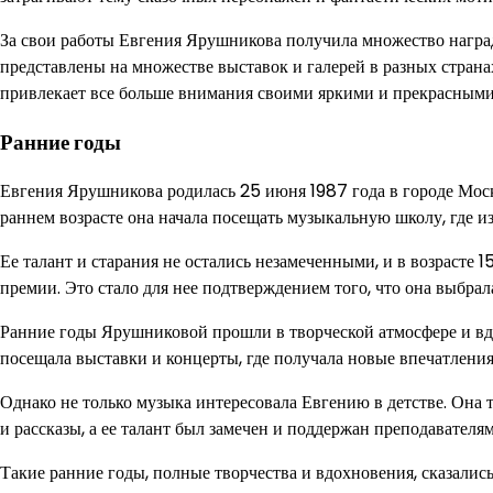
За свои работы Евгения Ярушникова получила множество наград 
представлены на множестве выставок и галерей в разных стран
привлекает все больше внимания своими яркими и прекрасными
Ранние годы
Евгения Ярушникова родилась 25 июня 1987 года в городе Москв
раннем возрасте она начала посещать музыкальную школу, где и
Ее талант и старания не остались незамеченными, и в возрасте
премии. Это стало для нее подтверждением того, что она выбрал
Ранние годы Ярушниковой прошли в творческой атмосфере и вд
посещала выставки и концерты, где получала новые впечатления 
Однако не только музыка интересовала Евгению в детстве. Она т
и рассказы, а ее талант был замечен и поддержан преподавателя
Такие ранние годы, полные творчества и вдохновения, сказалис