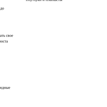
 до
ать свое
роста
андные