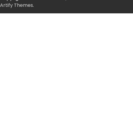
Artify Themes
.