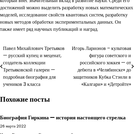
который внес значительный вклад в развитие науки. Среди его
достижений можно выделить разработку новых математических
моделей, исследование свойств квантовых систем, разработку
новых методов обработки экспериментальных данных. Он
также имеет ряд научных публикаций и наград.
Навигация
Павел Михайлович Третьяков
Игорь Ларионов – культовая
— русский купец и меценат,
фигура советского и
по
создатель коллекции
российского хоккея — от
записям
Третьяковской галереи —
дебюта в «Челябинске» до
подробная биография для
защитников Кубка Стэнли в
учеников 3 класса
«Калгари» и «Детройте»
Похожие посты
Биография Гиркина — история настоящего стрелка
26 марта 2022