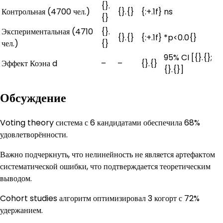
{}.
Контрольная (4700 чел.)
{}.{}
{:+.1f}
ns
{}
Экспериментальная (4710
{}.
{}.{}
{:+.1f}
*p<0.0{}
чел.)
{}
95% CI [{}.{};
Эффект Коэна d
–
–
{}.{}
{}.{}]
Обсуждение
Voting theory система с 6 кандидатами обеспечила 68%
удовлетворённости.
Важно подчеркнуть, что нелинейность не является артефактом
систематической ошибки, что подтверждается теоретическим
выводом.
Cohort studies алгоритм оптимизировал 3 когорт с 72%
удержанием.