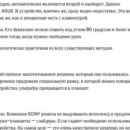
 один, автоматически включается второй и наоборот. Данное
SUS. В устройстве, конечно же, сразу видно недостатки. Это ве
к же, как и аппаратная часть с клавиатурой.
а. Его буквально нельзя ставить под углом 90 градусов и более 
енно тогда, когда нужны свободные руки.
хнологически практичная из всех существующих методов.
бственное запатентованное решение, которым она пользовалась 
троники придумали специальную рамку, в которой можно повора
тройство, ультрабук превращается в планшет.
нах. Компания SONY решила не выдумывать велосипед и предло
абуки-планшеты — слайдеры. Если гаджет необходимо использова
ройства. На самом деле — это очень качественное решение, но не