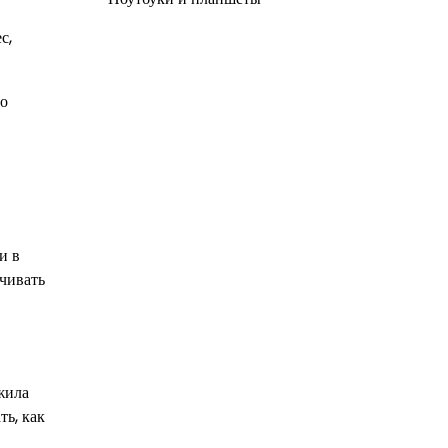
с,
во
и в
чивать
жила
ть, как