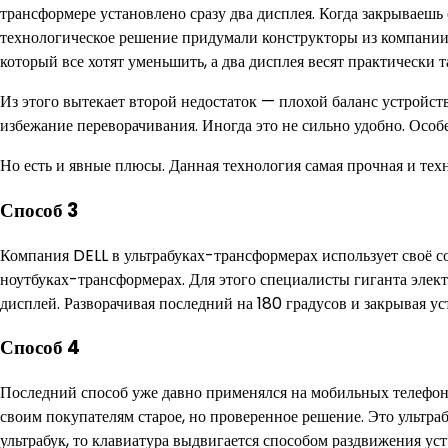
трансформере установлено сразу два дисплея. Когда закрываешь
технологическое решение придумали конструкторы из компании A
который все хотят уменьшить, а два дисплея весят практически та
Из этого вытекает второй недостаток — плохой баланс устройств
избежание переворачивания. Иногда это не сильно удобно. Особ
Но есть и явные плюсы. Данная технология самая прочная и те
Способ 3
Компания DELL в ультрабуках-трансформерах использует своё со
ноутбуках-трансформерах. Для этого специалисты гиганта элек
дисплей. Разворачивая последний на 180 градусов и закрывая ус
Способ 4
Последний способ уже давно применялся на мобильных телефо
своим покупателям старое, но проверенное решение. Это ультр
ультрабук, то клавиатура выдвигается способом раздвижения уст