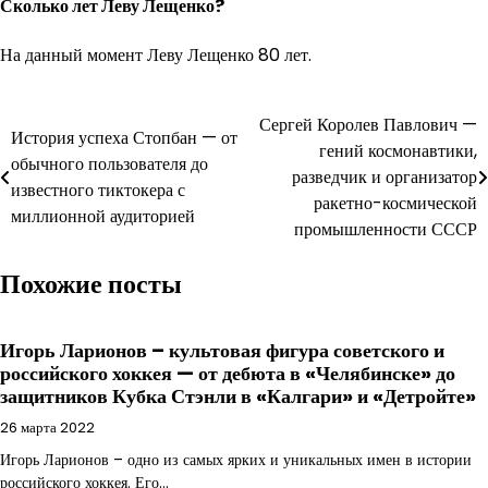
Сколько лет Леву Лещенко?
На данный момент Леву Лещенко 80 лет.
Навигация
Сергей Королев Павлович —
История успеха Стопбан — от
гений космонавтики,
по
обычного пользователя до
разведчик и организатор
известного тиктокера с
записям
ракетно-космической
миллионной аудиторией
промышленности СССР
Похожие посты
Игорь Ларионов – культовая фигура советского и
российского хоккея — от дебюта в «Челябинске» до
защитников Кубка Стэнли в «Калгари» и «Детройте»
26 марта 2022
Игорь Ларионов – одно из самых ярких и уникальных имен в истории
российского хоккея. Его…