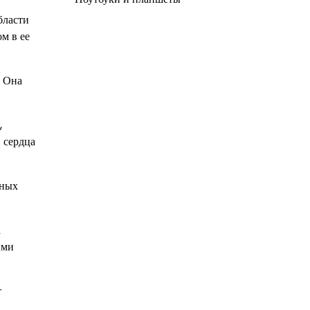
бласти
м в ее
. Она
,
 сердца
мных
а
ими
т