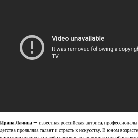
Ирина Лачина
— известная российская актриса, профессиональн
детства проявляла талант и страсть к искусству. В юном возраст
внимание преподавателей своими выдающимися способностями 