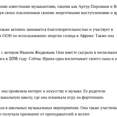
гими известными музыкантами, такими как Артур Пирожков и В
адуя своих поклонников своими энергичными выступлениями и 
акже активно занимается благотворительностью и участвует в
ли ООН по использованию энергии солнца в Африке. Также она
 с актером Иваном Жидковым. Они вместе сыграли в нескольки
сь в 2018 году. Сейчас Ирина одна воспитывает своего сына и 
 она проявляла интерес к искусству и музыке. Ее родители
узыкальную школу, где она осваивала игру на фортепиано.
ала в школьных музыкальных мероприятиях. Она также участвов
и получала признание от преподавателей и коллег.