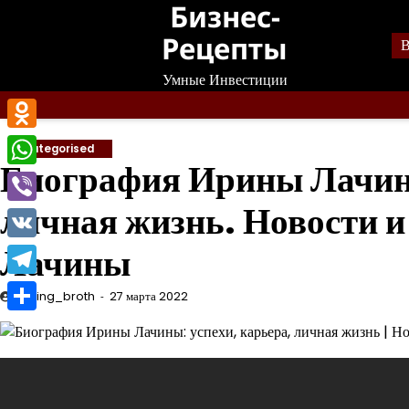
Бизнес-
Перейти
к
Рецепты
В
содержанию
Умные Инвестиции
Odnoklassniki
Uncategorised
Биография Ирины Лачины
WhatsApp
личная жизнь. Новости 
Viber
Лачины
VK
Telegram
mining_broth
27 марта 2022
Отправить