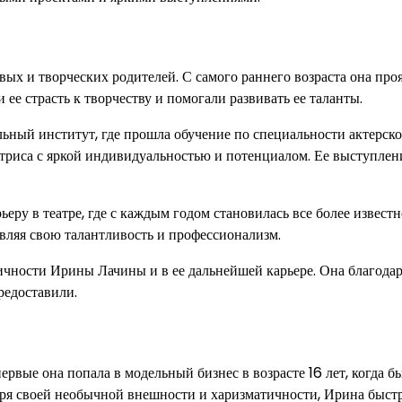
вых и творческих родителей. С самого раннего возраста она про
 ее страсть к творчеству и помогали развивать ее таланты.
ный институт, где прошла обучение по специальности актерско
актриса с яркой индивидуальностью и потенциалом. Ее выступлен
ру в театре, где с каждым годом становилась все более известн
вляя свою талантливость и профессионализм.
ичности Ирины Лачины и в ее дальнейшей карьере. Она благода
редоставили.
рвые она попала в модельный бизнес в возрасте 16 лет, когда б
аря своей необычной внешности и харизматичности, Ирина быстр