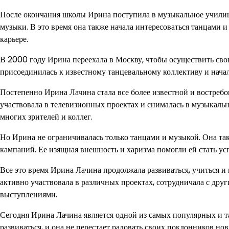
После окончания школы Ирина поступила в музыкальное училище
музыки. В это время она также начала интересоваться танцами и
карьере.
В 2000 году Ирина переехала в Москву, чтобы осуществить св
присоединилась к известному танцевальному коллективу и начал
Постепенно Ирина Лачина стала все более известной и востребо
участвовала в телевизионных проектах и снималась в музыкаль
многих зрителей и коллег.
Но Ирина не ограничивалась только танцами и музыкой. Она та
кампаний. Ее изящная внешность и харизма помогли ей стать ус
Все это время Ирина Лачина продолжала развиваться, учиться 
активно участвовала в различных проектах, сотрудничала с др
выступлениями.
Сегодня Ирина Лачина является одной из самых популярных и т
развиваться, и она не перестает радовать своих поклонников н