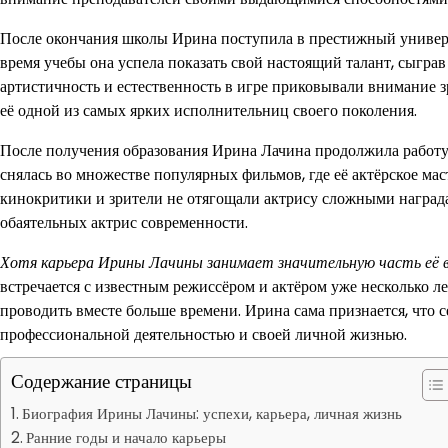
После окончания школы Ирина поступила в престижный универси
время учебы она успела показать свой настоящий талант, сыгра
артистичность и естественность в игре приковывали внимание з
её одной из самых ярких исполнительниц своего поколения.
После получения образования Ирина Лачина продолжила работу 
снялась во множестве популярных фильмов, где её актёрское ма
кинокритики и зрители не отягощали актрису сложными награда
обаятельных актрис современности.
Хотя карьера Ирины Лачины занимает значительную часть её в
встречается с известным режиссёром и актёром уже несколько лет
проводить вместе больше времени. Ирина сама признается, что с
профессиональной деятельностью и своей личной жизнью.
Содержание страницы
Биография Ирины Лачины: успехи, карьера, личная жизнь
Ранние годы и начало карьеры