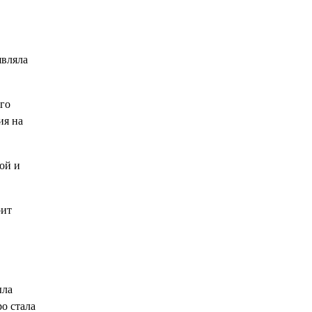
являла
го
ия на
ой и
рит
ыла
о стала