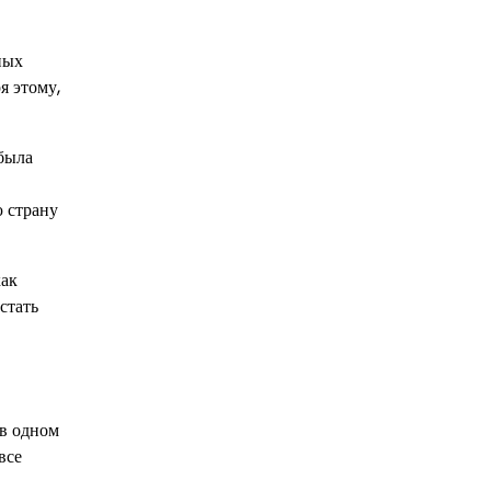
ных
я этому,
была
 страну
как
стать
 в одном
все