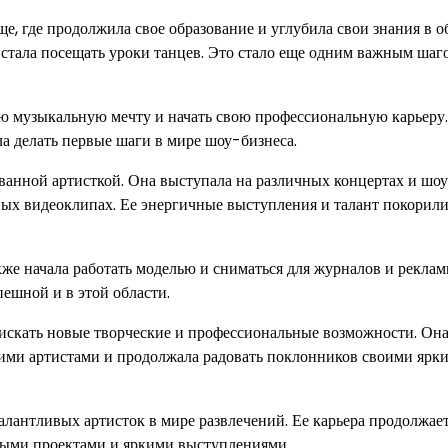
, где продолжила свое образование и углубила свои знания в о
 стала посещать уроки танцев. Это стало еще одним важным шаго
ою музыкальную мечту и начать свою профессиональную карьеру
а делать первые шаги в мире шоу-бизнеса.
ванной артисткой. Она выступала на различных концертах и шоу
ных видеоклипах. Ее энергичные выступления и талант покорили
кже начала работать моделью и сниматься для журналов и рекла
пешной и в этой области.
и искать новые творческие и профессиональные возможности. Он
угими артистами и продолжала радовать поклонников своими ярк
алантливых артисток в мире развлечений. Ее карьера продолжае
овыми проектами и яркими выступлениями.