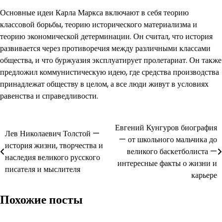
Основные идеи Карла Маркса включают в себя теорию
классовой борьбы, теорию исторического материализма и
теорию экономической детерминации. Он считал, что история
развивается через противоречия между различными классами
общества, и что буржуазия эксплуатирует пролетариат. Он также
предложил коммунистическую идею, где средства производства
принадлежат обществу в целом, а все люди живут в условиях
равенства и справедливости.
Навигация
Евгений Кунгуров биография
Лев Николаевич Толстой —
— от школьного мальчика до
по
история жизни, творчества и
великого баскетболиста —
наследия великого русского
записям
интересные факты о жизни и
писателя и мыслителя
карьере
Похожие посты