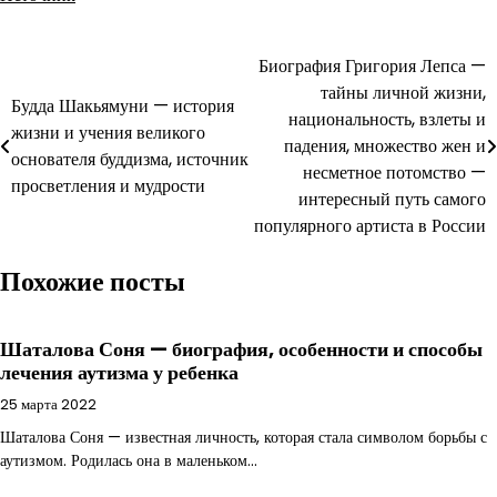
Навигация
Биография Григория Лепса —
тайны личной жизни,
по
Будда Шакьямуни — история
национальность, взлеты и
жизни и учения великого
записям
падения, множество жен и
основателя буддизма, источник
несметное потомство —
просветления и мудрости
интересный путь самого
популярного артиста в России
Похожие посты
Шаталова Соня — биография, особенности и способы
лечения аутизма у ребенка
25 марта 2022
Шаталова Соня — известная личность, которая стала символом борьбы с
аутизмом. Родилась она в маленьком…